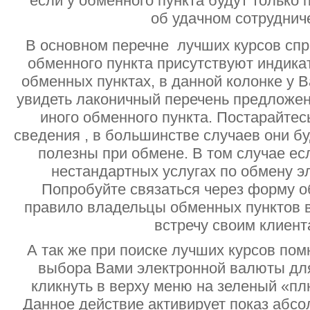
если у обменного пункта будут только
об удачном сотруднич
В основном перечне лучших курсов спр
обменного пункта присутствуют индик
обменных пунктах, в данной колонке у 
увидеть лаконичный перечень предложен
иного обменного пункта. Постарайтесь
сведения , в большинстве случаев они б
полезны при обмене. В том случае ес
нестандартных услугах по обмену э
Попробуйте связаться через форму об
правило владельцы обменных пунктов в
встречу своим клиент
А так же при поиске лучших курсов помн
выбора Вами электронной валюты дл
кликнуть в верху меню на зеленый «пл
Данное действие активирует показ абс