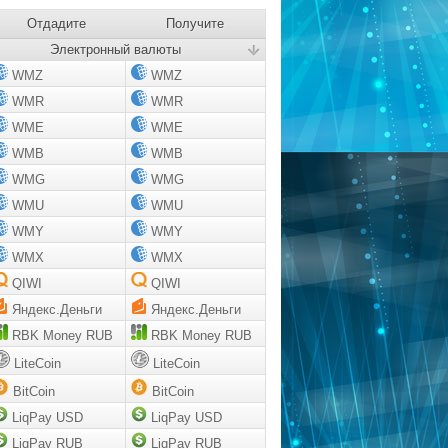
Отдадите
Получите
Электронный валюты
WMZ
WMZ
WMR
WMR
WME
WME
WMB
WMB
WMG
WMG
WMU
WMU
WMY
WMY
WMX
WMX
QIWI
QIWI
Яндекс.Деньги
Яндекс.Деньги
RBK Money RUB
RBK Money RUB
LiteCoin
LiteCoin
BitCoin
BitCoin
LiqPay USD
LiqPay USD
LiqPay RUB
LiqPay RUB