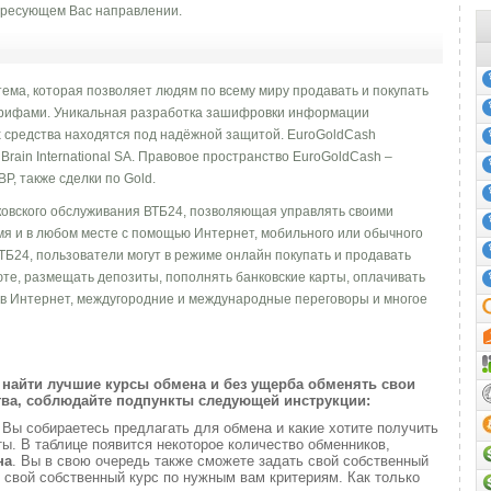
ресующем Вас направлении.
ема, которая позволяет людям по всему миру продавать и покупать
тарифами. Уникальная разработка зашифровки информации
их средства находятся под надёжной защитой. EuroGoldCash
Brain International SA. Правовое пространство EuroGoldCash –
, также сделки по Gold.
ковского обслуживания ВТБ24, позволяющая управлять своими
мя и в любом месте с помощью Интернет, мобильного или обычного
ТБ24, пользователи могут в режиме онлайн покупать и продавать
юте, размещать депозиты, пополнять банковские карты, оплачивать
п в Интернет, междугородние и международные переговоры и многое
найти лучшие курсы обмена и без ущерба обменять свои
ва, соблюдайте подпункты следующей инструкции:
и
Вы собираетесь предлагать для обмена и какие хотите получить
. В таблице появится некоторое количество обменников,
на
. Вы в свою очередь также сможете задать свой собственный
 свой собственный курс по нужным вам критериям. Как только