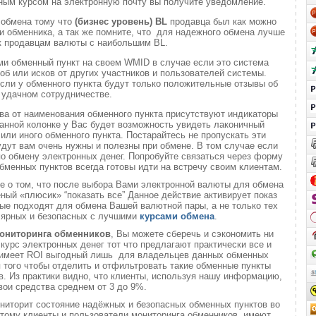
ным курсом на электронную почту вы получите уведомление.
 обмена тому что
(бизнес уровень)
BL
продавца был как можно
 обменника, а так же помните, что для надежного обмена лучше
к продавцам валюты с наибольшим BL.
ми обменный пункт на своем WMID в случае если это система
б или исков от других участников и пользователей системы.
если у обменного пункта будут только положительные отзывы об
удачном сотрудничестве.
ва от наименования обменного пункта присутствуют индикаторы
анной колонке у Вас будет возможность увидеть лаконичный
или иного обменного пункта. Постарайтесь не пропускать эти
удут вам очень нужны и полезны при обмене. В том случае если
о обмену электронных денег. Попробуйте связаться через форму
обменных пунктов всегда готовы идти на встречу своим клиентам.
те о том, что после выбора Вами электронной валюты для обмена
еный «плюсик» “показать все” Данное действие активирует показ
ые подходят для обмена Вашей валютной пары, а не только тех
лярных и безопасных с лучшими
курсами обмена
.
ониторинга обменников
, Вы можете сберечь и сэкономить ни
 курс электронных денег тот что предлагают практически все и
о имеет ROI выгодный лишь для владельцев данных обменных
ля того чтобы отделить и отфильтровать такие обменные пункты
. Из практики видно, что клиенты, используя нашу информацию,
вои средства среднем от 3 до 9%.
ниторит состояние надёжных и безопасных обменных пунктов во
 этому клиенты и пользователи мониторинга обменников имеют