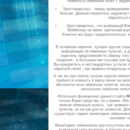
появиться обменный пункт с задан
Удостоверьтесь , перед проведением
больше. Данный показатель надежности
обратиться 
Удостоверьтесь, что выбранный Ва
WebMoney не имеет претензий жало
Конечно же будет предпочтительно, 
В основном перечне лучших курсов спра
информации об обменных пунктах, в д
перечень предложений по обмену того 
сведения , в большинстве случаев они б
Вы нуждаетесь в нестандартных услугах п
обратной связи , как правило владельцы 
А так же при поиске лучших курсов помни
требуется кликнуть в верху меню на зел
абсолютно всех обменных пунктов, котор
нескольких наиболее попу
Используя функционал данного сайта
М
только Ваши средства, но и время. Ибо
многие обменные пункты , как правил
пунктов, но ни как для их клиентов. Д
существует сервис мониторинг обменников
экономят с
Мониторинг обменников круглосуточно мо
всемирной сети интернет, в прочем по