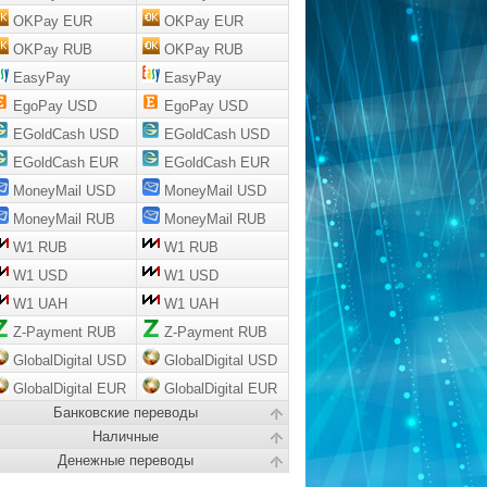
OKPay EUR
OKPay EUR
OKPay RUB
OKPay RUB
EasyPay
EasyPay
EgoPay USD
EgoPay USD
EGoldCash USD
EGoldCash USD
EGoldCash EUR
EGoldCash EUR
MoneyMail USD
MoneyMail USD
MoneyMail RUB
MoneyMail RUB
W1 RUB
W1 RUB
W1 USD
W1 USD
W1 UAH
W1 UAH
Z-Payment RUB
Z-Payment RUB
GlobalDigital USD
GlobalDigital USD
GlobalDigital EUR
GlobalDigital EUR
Банковские переводы
Наличные
Денежные переводы