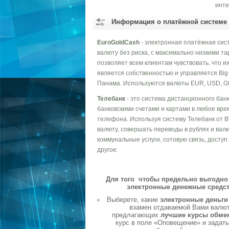
инте
Информация о платёжной системе
EuroGoldCash
- электронная платёжная сист
валюту без риска, с максимально низкими 
позволяет всем клиентам чувствовать, что 
является собственностью и управляется Big 
Панама. Используются валюты EUR, USD, GBP
Телебанк
- это система дистанционного бан
банковскими счетами и картами в любое вре
телефона. Используя систему Телебанк от В
валюту, совершать переводы в рублях и вал
коммунальные услуги, сотовую связь, досту
другое.
Для того чтобы предельно выгодно 
электронные денежные средст
Выберете, какие
электронные деньг
взамен отдаваемой Вами валюты
предлагающих
лучшие курсы обме
курс в поле «Оповещение» и задать