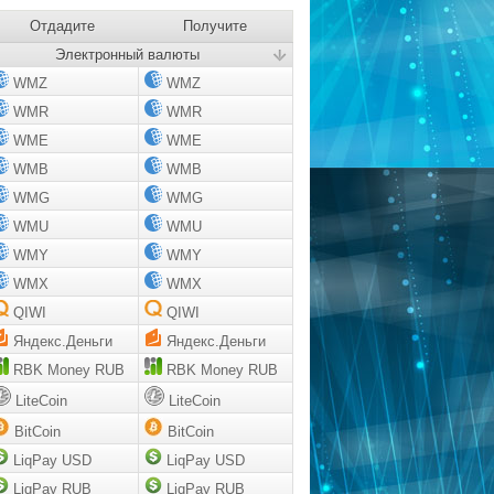
Отдадите
Получите
Электронный валюты
WMZ
WMZ
WMR
WMR
WME
WME
WMB
WMB
WMG
WMG
WMU
WMU
WMY
WMY
WMX
WMX
QIWI
QIWI
Яндекс.Деньги
Яндекс.Деньги
RBK Money RUB
RBK Money RUB
LiteCoin
LiteCoin
BitCoin
BitCoin
LiqPay USD
LiqPay USD
LiqPay RUB
LiqPay RUB