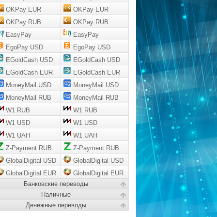
OKPay EUR
OKPay EUR
OKPay RUB
OKPay RUB
EasyPay
EasyPay
EgoPay USD
EgoPay USD
EGoldCash USD
EGoldCash USD
EGoldCash EUR
EGoldCash EUR
MoneyMail USD
MoneyMail USD
MoneyMail RUB
MoneyMail RUB
W1 RUB
W1 RUB
W1 USD
W1 USD
W1 UAH
W1 UAH
Z-Payment RUB
Z-Payment RUB
GlobalDigital USD
GlobalDigital USD
GlobalDigital EUR
GlobalDigital EUR
Банковские переводы
Наличные
Денежные переводы