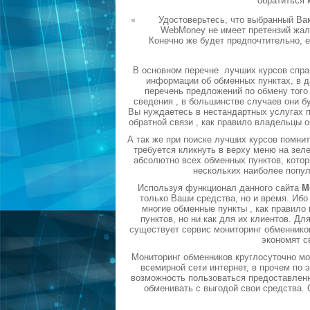
обратиться 
Удостоверьтесь, что выбранный Ва
WebMoney не имеет претензий жало
Конечно же будет предпочтительно, 
В основном перечне лучших курсов спра
информации об обменных пунктах, в д
перечень предложений по обмену того 
сведения , в большинстве случаев они б
Вы нуждаетесь в нестандартных услугах п
обратной связи , как правило владельцы 
А так же при поиске лучших курсов помни
требуется кликнуть в верху меню на зел
абсолютно всех обменных пунктов, котор
нескольких наиболее попу
Используя функционал данного сайта
М
только Ваши средства, но и время. Ибо
многие обменные пункты , как правил
пунктов, но ни как для их клиентов. Д
существует сервис мониторинг обменников
экономят с
Мониторинг обменников круглосуточно мо
всемирной сети интернет, в прочем по
возможность пользоваться предоставленн
обменивать с выгодой свои средства.