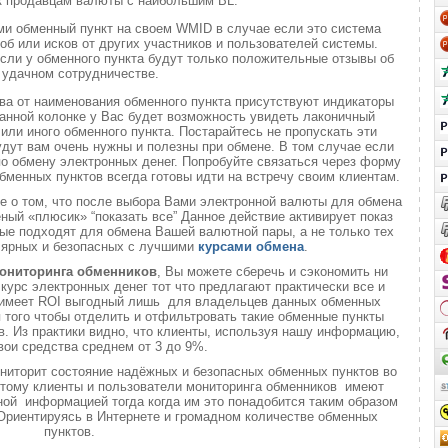
к продавцам валюты с наибольшим BL.
ми обменный пункт на своем WMID в случае если это система
б или исков от других участников и пользователей системы.
если у обменного пункта будут только положительные отзывы об
удачном сотрудничестве.
ва от наименования обменного пункта присутствуют индикаторы
анной колонке у Вас будет возможность увидеть лаконичный
или иного обменного пункта. Постарайтесь не пропускать эти
удут вам очень нужны и полезны при обмене. В том случае если
о обмену электронных денег. Попробуйте связаться через форму
обменных пунктов всегда готовы идти на встречу своим клиентам.
те о том, что после выбора Вами электронной валюты для обмена
еный «плюсик» “показать все” Данное действие активирует показ
ые подходят для обмена Вашей валютной пары, а не только тех
лярных и безопасных с лучшими
курсами обмена
.
ониторинга обменников
, Вы можете сберечь и сэкономить ни
 курс электронных денег тот что предлагают практически все и
о имеет ROI выгодный лишь для владельцев данных обменных
ля того чтобы отделить и отфильтровать такие обменные пункты
. Из практики видно, что клиенты, используя нашу информацию,
вои средства среднем от 3 до 9%.
ниторит состояние надёжных и безопасных обменных пунктов во
 этому клиенты и пользователи мониторинга обменников имеют
ой информацией тогда когда им это понадобится таким образом
 Ориентируясь в Интернете и громадном количестве обменных
пунктов.