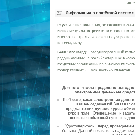
инте
Информация о платёжной системе
Payza
частная компания, основанная в 200
бизнесмену или потребителю с помощью эле
быстро. Центральные офисы Payza располож
по всему миру.
Банк "Авангард"
- это универсальный комме
ряд уникальных на российском рынке высок
кредитных организаций по объемам ключевы
корпоративных и 1 млн. частных клиентов.
Для того чтобы предельно выгодно 
электронные денежные средст
Выберете, какие
электронные деньг
взамен отдаваемой Вами валюты
предлагающих
лучшие курсы обме
курс в поле «Оповещение» и задать
появиться обменный пункт с задан
Удостоверьтесь , перед проведением
больше. Данный показатель надежности