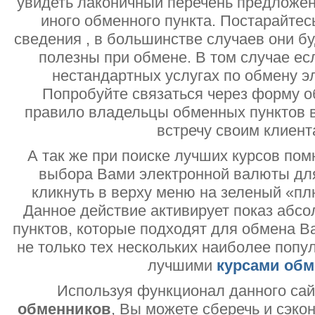
увидеть лаконичный перечень предложен
иного обменного пункта. Постарайтесь
сведения , в большинстве случаев они б
полезны при обмене. В том случае ес
нестандартных услугах по обмену э
Попробуйте связаться через форму об
правило владельцы обменных пунктов в
встречу своим клиент
А так же при поиске лучших курсов помн
выбора Вами электронной валюты дл
кликнуть в верху меню на зеленый «пл
Данное действие активирует показ абс
пунктов, которые подходят для обмена В
не только тех нескольких наиболее попу
лучшими
курсами обм
Используя функционал данного са
обменников
, Вы можете сберечь и сэко