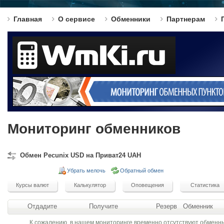
Главная
О сервисе
Обменники
Партнерам
Мониторинг обменников
Обмен Pecunix USD на Приват24 UAH
Убрать мелочь
Обратный обмен
Отдадите
Получите
Резерв
Обменник
К сожалению, в нашем мониторинге временно отсутствуют обменн