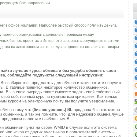
ресующем Вас направлении.
ег в офисе компании. Наиболее быстрый способ получить деньги.
y
, можно: организовывать денежные переводы между
чных бизнес-проектах в Интернете совершать регулярные платежи
дства на электронном счете, получая проценты оплачивать товары
найти лучшие курсы обмена и без ущерба обменять свои
ва, соблюдайте подпункты следующей инструкции:
и
Вы собираетесь предлагать для обмена и какие хотите получить
. В таблице появится некоторое количество обменников,
на
. Вы в свою очередь также сможете задать свой собственный
 свой собственный курс по нужным вам критериям. Как только
ным курсом на электронную почту вы получите уведомление.
 обмена тому что
(бизнес уровень)
BL
продавца был как можно
 обменника, а так же помните, что для надежного обмена лучше
к продавцам валюты с наибольшим BL.
ми обменный пункт на своем WMID в случае если это система
б или исков от других участников и пользователей системы.
если у обменного пункта будут только положительные отзывы об