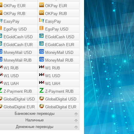
OKPay EUR
OKPay EUR
OKPay RUB
OKPay RUB
EasyPay
EasyPay
EgoPay USD
EgoPay USD
EGoldCash USD
EGoldCash USD
EGoldCash EUR
EGoldCash EUR
MoneyMail USD
MoneyMail USD
MoneyMail RUB
MoneyMail RUB
W1 RUB
W1 RUB
W1 USD
W1 USD
W1 UAH
W1 UAH
Z-Payment RUB
Z-Payment RUB
GlobalDigital USD
GlobalDigital USD
GlobalDigital EUR
GlobalDigital EUR
Банковские переводы
Наличные
Денежные переводы