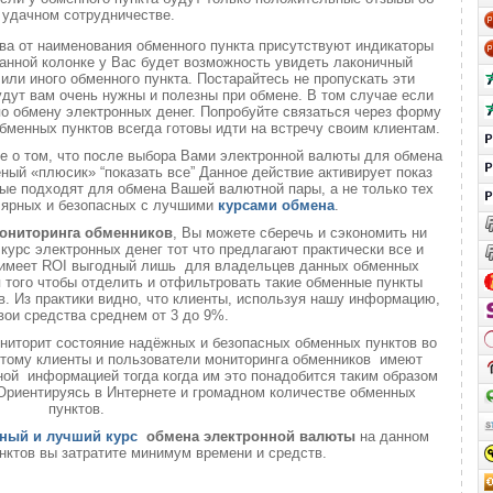
удачном сотрудничестве.
ва от наименования обменного пункта присутствуют индикаторы
анной колонке у Вас будет возможность увидеть лаконичный
или иного обменного пункта. Постарайтесь не пропускать эти
удут вам очень нужны и полезны при обмене. В том случае если
о обмену электронных денег. Попробуйте связаться через форму
обменных пунктов всегда готовы идти на встречу своим клиентам.
те о том, что после выбора Вами электронной валюты для обмена
еный «плюсик» “показать все” Данное действие активирует показ
ые подходят для обмена Вашей валютной пары, а не только тех
лярных и безопасных с лучшими
курсами обмена
.
ониторинга обменников
, Вы можете сберечь и сэкономить ни
 курс электронных денег тот что предлагают практически все и
о имеет ROI выгодный лишь для владельцев данных обменных
ля того чтобы отделить и отфильтровать такие обменные пункты
. Из практики видно, что клиенты, используя нашу информацию,
вои средства среднем от 3 до 9%.
ниторит состояние надёжных и безопасных обменных пунктов во
 этому клиенты и пользователи мониторинга обменников имеют
ой информацией тогда когда им это понадобится таким образом
 Ориентируясь в Интернете и громадном количестве обменных
пунктов.
ный и лучший курс
обмена электронной валюты
на данном
нктов вы затратите минимум времени и средств.