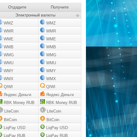
Отдадите
Получите
Электронный валюты
WMZ
WMZ
WMR
WMR
WME
WME
WMB
WMB
WMG
WMG
WMU
WMU
WMY
WMY
WMX
WMX
QIWI
QIWI
Яндекс.Деньги
Яндекс.Деньги
RBK Money RUB
RBK Money RUB
LiteCoin
LiteCoin
BitCoin
BitCoin
LiqPay USD
LiqPay USD
LiqPay RUB
LiqPay RUB