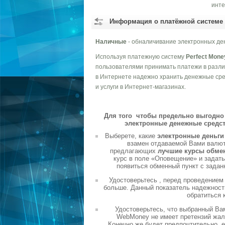
инте
Информация о платёжной системе
Наличные
- обналичивание электронных ден
Используя платежную систему
Perfect Mone
пользователями принимать платежи в разли
в Интернете надежно хранить денежные сре
и услуги в Интернет-магазинах.
Для того чтобы предельно выгодно 
электронные денежные средст
Выберете, какие
электронные деньг
взамен отдаваемой Вами валюты
предлагающих
лучшие курсы обме
курс в поле «Оповещение» и задать
появиться обменный пункт с задан
Удостоверьтесь , перед проведением
больше. Данный показатель надежности
обратиться 
Удостоверьтесь, что выбранный Ва
WebMoney не имеет претензий жало
Конечно же будет предпочтительно, 