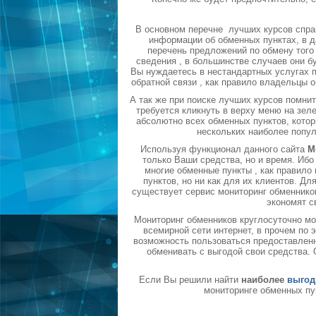
В основном перечне лучших курсов спра
информации об обменных пунктах, в д
перечень предложений по обмену того 
сведения , в большинстве случаев они б
Вы нуждаетесь в нестандартных услугах п
обратной связи , как правило владельцы 
А так же при поиске лучших курсов помни
требуется кликнуть в верху меню на зел
абсолютно всех обменных пунктов, котор
нескольких наиболее попу
Используя функционал данного сайта
М
только Ваши средства, но и время. Ибо
многие обменные пункты , как правил
пунктов, но ни как для их клиентов. Д
существует сервис мониторинг обменников
экономят с
Мониторинг обменников круглосуточно мо
всемирной сети интернет, в прочем по
возможность пользоваться предоставленн
обменивать с выгодой свои средства.
Если Вы решили найти
наиболее
выгод
мониторинге обменных пу