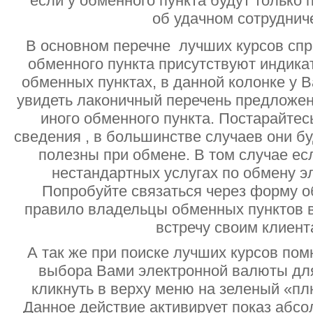
если у обменного пункта будут только
об удачном сотруднич
В основном перечне лучших курсов спр
обменного пункта присутствуют индик
обменных пунктах, в данной колонке у 
увидеть лаконичный перечень предложен
иного обменного пункта. Постарайтесь
сведения , в большинстве случаев они б
полезны при обмене. В том случае ес
нестандартных услугах по обмену э
Попробуйте связаться через форму об
правило владельцы обменных пунктов в
встречу своим клиент
А так же при поиске лучших курсов помн
выбора Вами электронной валюты дл
кликнуть в верху меню на зеленый «пл
Данное действие активирует показ абс