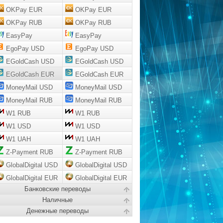
OKPay EUR
OKPay EUR
OKPay RUB
OKPay RUB
EasyPay
EasyPay
EgoPay USD
EgoPay USD
EGoldCash USD
EGoldCash USD
EGoldCash EUR
EGoldCash EUR
MoneyMail USD
MoneyMail USD
MoneyMail RUB
MoneyMail RUB
W1 RUB
W1 RUB
W1 USD
W1 USD
W1 UAH
W1 UAH
Z-Payment RUB
Z-Payment RUB
GlobalDigital USD
GlobalDigital USD
GlobalDigital EUR
GlobalDigital EUR
Банковские переводы
Наличные
Денежные переводы