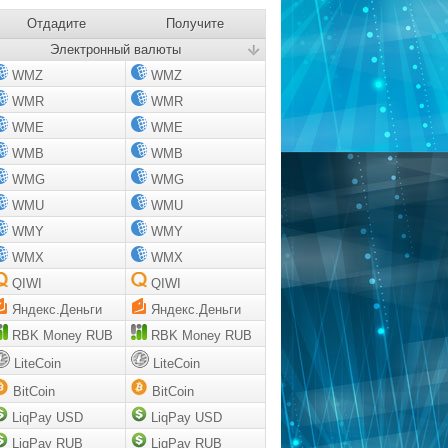
Отдадите
Получите
Электронный валюты
WMZ
WMZ
WMR
WMR
WME
WME
WMB
WMB
WMG
WMG
WMU
WMU
WMY
WMY
WMX
WMX
QIWI
QIWI
Яндекс.Деньги
Яндекс.Деньги
RBK Money RUB
RBK Money RUB
LiteCoin
LiteCoin
BitCoin
BitCoin
LiqPay USD
LiqPay USD
LiqPay RUB
LiqPay RUB