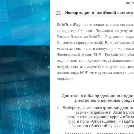
инте
Информация о платёжной системе
SolidTrustPay
- электронная платежная сист
юрисдикцией Канады. Пользоваться услугами 
России. В системе SolidTrustPay можно создат
Corporate (корпоративный). Базовой валютой
можно использовать и следующие виды валю
Швейцарский франк, RUB – Российские рубл
осуществлять следующие виды финансовых с
людей, оплатить услуги или покупки, настро
разного вида HYIP-ми и другими инвестицио
операции.
Для того чтобы предельно выгодно 
электронные денежные средст
Выберете, какие
электронные деньг
взамен отдаваемой Вами валюты
предлагающих
лучшие курсы обме
курс в поле «Оповещение» и задать
появиться обменный пункт с задан