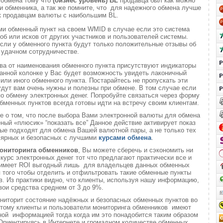
 обмена тому что
(бизнес уровень)
BL
продавца был как можно
 обменника, а так же помните, что для надежного обмена лучше
к продавцам валюты с наибольшим BL.
ми обменный пункт на своем WMID в случае если это система
б или исков от других участников и пользователей системы.
если у обменного пункта будут только положительные отзывы об
удачном сотрудничестве.
ва от наименования обменного пункта присутствуют индикаторы
анной колонке у Вас будет возможность увидеть лаконичный
или иного обменного пункта. Постарайтесь не пропускать эти
удут вам очень нужны и полезны при обмене. В том случае если
о обмену электронных денег. Попробуйте связаться через форму
обменных пунктов всегда готовы идти на встречу своим клиентам.
те о том, что после выбора Вами электронной валюты для обмена
еный «плюсик» “показать все” Данное действие активирует показ
ые подходят для обмена Вашей валютной пары, а не только тех
лярных и безопасных с лучшими
курсами обмена
.
ониторинга обменников
, Вы можете сберечь и сэкономить ни
 курс электронных денег тот что предлагают практически все и
о имеет ROI выгодный лишь для владельцев данных обменных
ля того чтобы отделить и отфильтровать такие обменные пункты
. Из практики видно, что клиенты, используя нашу информацию,
вои средства среднем от 3 до 9%.
ниторит состояние надёжных и безопасных обменных пунктов во
 этому клиенты и пользователи мониторинга обменников имеют
ой информацией тогда когда им это понадобится таким образом
 Ориентируясь в Интернете и громадном количестве обменных