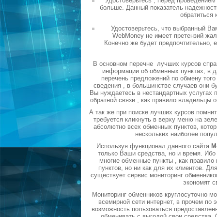
Удостоверьтесь , перед проведением
больше. Данный показатель надежности
обратиться 
Удостоверьтесь, что выбранный Ва
WebMoney не имеет претензий жало
Конечно же будет предпочтительно, 
В основном перечне лучших курсов спра
информации об обменных пунктах, в д
перечень предложений по обмену того 
сведения , в большинстве случаев они б
Вы нуждаетесь в нестандартных услугах п
обратной связи , как правило владельцы 
А так же при поиске лучших курсов помни
требуется кликнуть в верху меню на зел
абсолютно всех обменных пунктов, котор
нескольких наиболее попу
Используя функционал данного сайта
М
только Ваши средства, но и время. Ибо
многие обменные пункты , как правил
пунктов, но ни как для их клиентов. Д
существует сервис мониторинг обменников
экономят с
Мониторинг обменников круглосуточно мо
всемирной сети интернет, в прочем по
возможность пользоваться предоставленн
обменивать с выгодой свои средства.