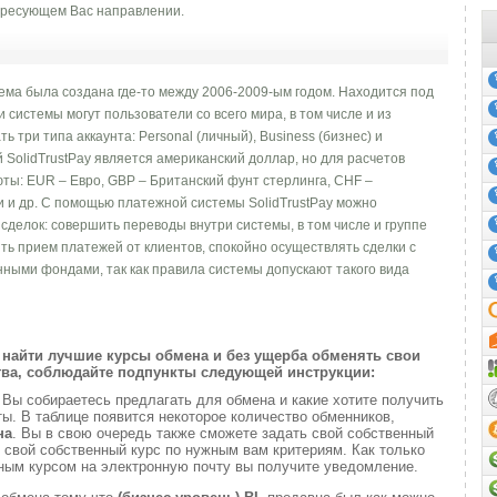
ресующем Вас направлении.
ема была создана где-то между 2006-2009-ым годом. Находится под
системы могут пользователи со всего мира, в том числе и из
ь три типа аккаунта: Personal (личный), Business (бизнес) и
 SolidTrustPay является американский доллар, но для расчетов
ты: EUR – Евро, GBP – Британский фунт стерлинга, CHF –
и и др. С помощью платежной системы SolidTrustPay можно
делок: совершить переводы внутри системы, в том числе и группе
ить прием платежей от клиентов, спокойно осуществлять сделки с
нными фондами, так как правила системы допускают такого вида
найти лучшие курсы обмена и без ущерба обменять свои
ва, соблюдайте подпункты следующей инструкции:
и
Вы собираетесь предлагать для обмена и какие хотите получить
. В таблице появится некоторое количество обменников,
на
. Вы в свою очередь также сможете задать свой собственный
 свой собственный курс по нужным вам критериям. Как только
ным курсом на электронную почту вы получите уведомление.