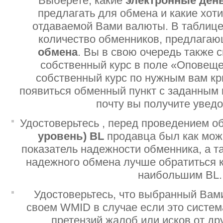
Выберете, какие
электронные ден
предлагать для обмена и какие хот
отдаваемой Вами валюты. В таблице
количество обменников, предлага
обмена
. Вы в свою очередь также 
собственный курс в поле «Оповеще
собственный курс по нужным вам кр
появиться обменный пункт с заданным 
почту вы получите увед
Удостоверьтесь , перед проведением о
уровень)
BL
продавца был как мо
показатель надежности обменника, а т
надежного обмена лучше обратиться 
наибольшим BL.
Удостоверьтесь, что выбранный Вам
своем WMID в случае если это систе
претензий жалоб или исков от дру