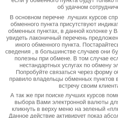
если у обменного пункта будут только
об удачном сотруднич
В основном перечне лучших курсов спр
обменного пункта присутствуют индик
обменных пунктах, в данной колонке у 
увидеть лаконичный перечень предложен
иного обменного пункта. Постарайтесь
сведения , в большинстве случаев они б
полезны при обмене. В том случае ес
нестандартных услугах по обмену э
Попробуйте связаться через форму об
правило владельцы обменных пунктов в
встречу своим клиент
А так же при поиске лучших курсов помн
выбора Вами электронной валюты дл
кликнуть в верху меню на зеленый «пл
Данное действие активирует показ абс