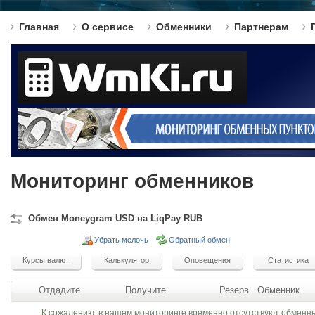
Главная
О сервисе
Обменники
Партнерам
Мониторинг обменников
Обмен Moneygram USD на LiqPay RUB
Убрать мелочь
Обратный обмен
Отдадите
Получите
Резерв
Обменник
К сожалению, в нашем мониторинге временно отсутствуют обменн