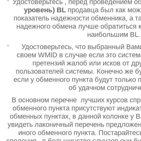
Удостоверьтесь , перед проведением о
уровень)
BL
продавца был как мо
показатель надежности обменника, а т
надежного обмена лучше обратиться 
наибольшим BL.
Удостоверьтесь, что выбранный Вам
своем WMID в случае если это систе
претензий жалоб или исков от дру
пользователей системы. Конечно же б
если у обменного пункта будут только
об удачном сотруднич
В основном перечне лучших курсов спр
обменного пункта присутствуют индик
обменных пунктах, в данной колонке у 
увидеть лаконичный перечень предложен
иного обменного пункта. Постарайтесь
сведения , в большинстве случаев они б