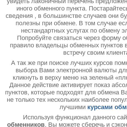
увидеть лаконичный перечень предложен
иного обменного пункта. Постарайтесь
сведения , в большинстве случаев они б
полезны при обмене. В том случае ес
нестандартных услугах по обмену э
Попробуйте связаться через форму об
правило владельцы обменных пунктов в
встречу своим клиент
А так же при поиске лучших курсов помн
выбора Вами электронной валюты дл
кликнуть в верху меню на зеленый «пл
Данное действие активирует показ абс
пунктов, которые подходят для обмена В
не только тех нескольких наиболее попу
лучшими
курсами обм
Используя функционал данного са
обменников
, Вы можете сберечь и сэко