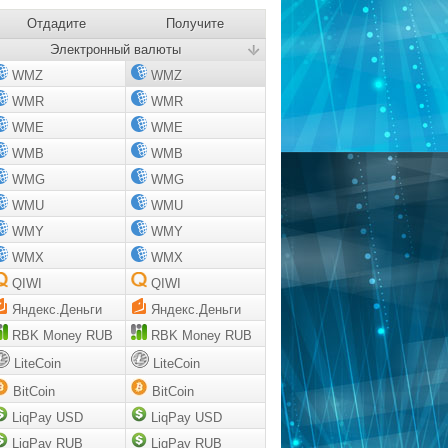
Отдадите
Получите
Электронный валюты
WMZ
WMZ
WMR
WMR
WME
WME
WMB
WMB
WMG
WMG
WMU
WMU
WMY
WMY
WMX
WMX
QIWI
QIWI
Яндекс.Деньги
Яндекс.Деньги
RBK Money RUB
RBK Money RUB
LiteCoin
LiteCoin
BitCoin
BitCoin
LiqPay USD
LiqPay USD
LiqPay RUB
LiqPay RUB