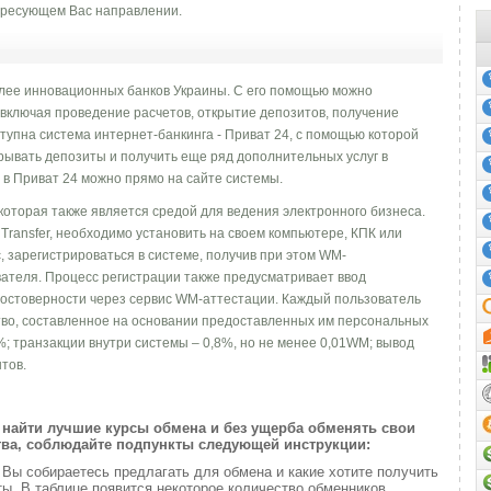
ресующем Вас направлении.
олее инновационных банков Украины. С его помощью можно
 включая проведение расчетов, открытие депозитов, получение
ступна система интернет-банкинга - Приват 24, c помощью которой
рывать депозиты и получить еще ряд дополнительных услуг в
 в Приват 24 можно прямо на сайте системы.
которая также является средой для ведения электронного бизнеса.
ransfer, необходимо установить на своем компьютере, КПК или
 зарегистрироваться в системе, получив при этом WM-
ателя. Процесс регистрации также предусматривает ввод
остоверности через сервис WM-аттестации. Каждый пользователь
во, составленное на основании предоставленных им персональных
%; транзакции внутри системы – 0,8%, но не менее 0,01WM; вывод
тов.
найти лучшие курсы обмена и без ущерба обменять свои
ва, соблюдайте подпункты следующей инструкции:
и
Вы собираетесь предлагать для обмена и какие хотите получить
. В таблице появится некоторое количество обменников,