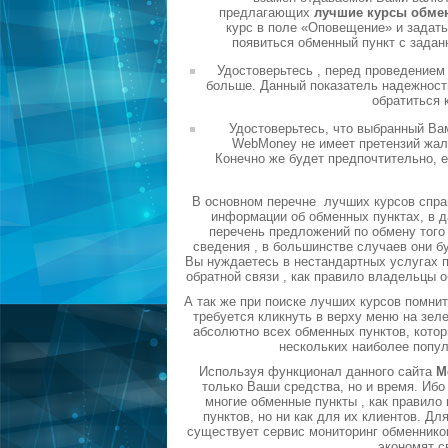
предлагающих
лучшие курсы обме
курс в поле «Оповещение» и задать
появиться обменный пункт с задан
Удостоверьтесь , перед проведением
больше. Данный показатель надежности
обратиться 
Удостоверьтесь, что выбранный Ва
WebMoney не имеет претензий жало
Конечно же будет предпочтительно, 
В основном перечне лучших курсов спра
информации об обменных пунктах, в д
перечень предложений по обмену того 
сведения , в большинстве случаев они б
Вы нуждаетесь в нестандартных услугах п
обратной связи , как правило владельцы 
А так же при поиске лучших курсов помни
требуется кликнуть в верху меню на зел
абсолютно всех обменных пунктов, котор
нескольких наиболее попу
Используя функционал данного сайта
М
только Ваши средства, но и время. Ибо
многие обменные пункты , как правил
пунктов, но ни как для их клиентов. Д
существует сервис мониторинг обменников
экономят с