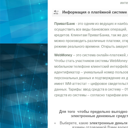
инте
Информация о платёжной системе
ПриватБанк
- это одним из ведущих и наиб
осуществить все виды банковских операций,
кредитов. Клиентам ПриватБанка, так же до
можно производить различные платежи, отк
режиме реального времени. Открыть аккаунт
WebMoney
– это система онлайн-платежей, 
Чтобы стать участником системы WebMoney T
мобильном телефоне клиентский интерфейс,
идентификатор – уникальный номер пользов
персональных данных и подтверждение их д
имеет WM-аттестат – цифровое свидетельст
данных. Тарифы: ввод средств в систему – 0
средств из системы – согласно тарифам аген
Для того чтобы предельно выгодно 
электронные денежные средст
Выберете, какие
электронные деньг
взамен отдаваемой Вами валюты