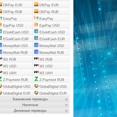
OKPay EUR
OKPay EUR
OKPay RUB
OKPay RUB
EasyPay
EasyPay
EgoPay USD
EgoPay USD
EGoldCash USD
EGoldCash USD
EGoldCash EUR
EGoldCash EUR
MoneyMail USD
MoneyMail USD
MoneyMail RUB
MoneyMail RUB
W1 RUB
W1 RUB
W1 USD
W1 USD
W1 UAH
W1 UAH
Z-Payment RUB
Z-Payment RUB
GlobalDigital USD
GlobalDigital USD
GlobalDigital EUR
GlobalDigital EUR
Банковские переводы
Наличные
Денежные переводы