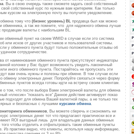
на
. Вы в свою очередь также сможете задать свой собственный
 свой собственный курс по нужным вам критериям. Как только
ным курсом на электронную почту вы получите уведомление.
 обмена тому что
(бизнес уровень)
BL
продавца был как можно
 обменника, а так же помните, что для надежного обмена лучше
к продавцам валюты с наибольшим BL.
ми обменный пункт на своем WMID в случае если это система
б или исков от других участников и пользователей системы.
если у обменного пункта будут только положительные отзывы об
удачном сотрудничестве.
ва от наименования обменного пункта присутствуют индикаторы
анной колонке у Вас будет возможность увидеть лаконичный
или иного обменного пункта. Постарайтесь не пропускать эти
удут вам очень нужны и полезны при обмене. В том случае если
о обмену электронных денег. Попробуйте связаться через форму
обменных пунктов всегда готовы идти на встречу своим клиентам.
те о том, что после выбора Вами электронной валюты для обмена
еный «плюсик» “показать все” Данное действие активирует показ
ые подходят для обмена Вашей валютной пары, а не только тех
лярных и безопасных с лучшими
курсами обмена
.
ониторинга обменников
, Вы можете сберечь и сэкономить ни
 курс электронных денег тот что предлагают практически все и
о имеет ROI выгодный лишь для владельцев данных обменных
ля того чтобы отделить и отфильтровать такие обменные пункты
. Из практики видно, что клиенты, используя нашу информацию,
вои средства среднем от 3 до 9%.