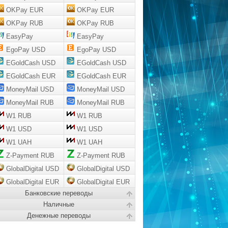
OKPay EUR
OKPay EUR
OKPay RUB
OKPay RUB
EasyPay
EasyPay
EgoPay USD
EgoPay USD
EGoldCash USD
EGoldCash USD
EGoldCash EUR
EGoldCash EUR
MoneyMail USD
MoneyMail USD
MoneyMail RUB
MoneyMail RUB
W1 RUB
W1 RUB
W1 USD
W1 USD
W1 UAH
W1 UAH
Z-Payment RUB
Z-Payment RUB
GlobalDigital USD
GlobalDigital USD
GlobalDigital EUR
GlobalDigital EUR
Банковские переводы
Наличные
Денежные переводы