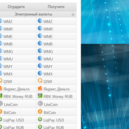
Отдадите
Получите
Электронный валюты
WMZ
WMZ
WMR
WMR
WME
WME
WMB
WMB
WMG
WMG
WMU
WMU
WMY
WMY
WMX
WMX
QIWI
QIWI
Яндекс.Деньги
Яндекс.Деньги
RBK Money RUB
RBK Money RUB
LiteCoin
LiteCoin
BitCoin
BitCoin
LiqPay USD
LiqPay USD
LiqPay RUB
LiqPay RUB