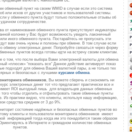
к продавцам валюты с наибольшим BL.
ми обменный пункт на своем WMID в случае если это система
б или исков от других участников и пользователей системы.
если у обменного пункта будут только положительные отзывы об
удачном сотрудничестве.
ва от наименования обменного пункта присутствуют индикаторы
анной колонке у Вас будет возможность увидеть лаконичный
или иного обменного пункта. Постарайтесь не пропускать эти
удут вам очень нужны и полезны при обмене. В том случае если
о обмену электронных денег. Попробуйте связаться через форму
обменных пунктов всегда готовы идти на встречу своим клиентам.
те о том, что после выбора Вами электронной валюты для обмена
еный «плюсик» “показать все” Данное действие активирует показ
ые подходят для обмена Вашей валютной пары, а не только тех
лярных и безопасных с лучшими
курсами обмена
.
ониторинга обменников
, Вы можете сберечь и сэкономить ни
 курс электронных денег тот что предлагают практически все и
о имеет ROI выгодный лишь для владельцев данных обменных
ля того чтобы отделить и отфильтровать такие обменные пункты
. Из практики видно, что клиенты, используя нашу информацию,
вои средства среднем от 3 до 9%.
ниторит состояние надёжных и безопасных обменных пунктов во
 этому клиенты и пользователи мониторинга обменников имеют
ой информацией тогда когда им это понадобится таким образом
 Ориентируясь в Интернете и громадном количестве обменных
пунктов.