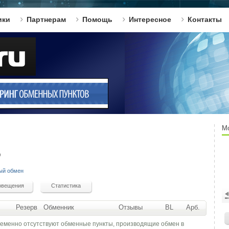
ики
Партнерам
Помощь
Интересное
Контакты
М
D
ый обмен
Резерв
Обменник
Отзывы
BL
Арб.
ременно отсутствуют обменные пункты, производящие обмен в