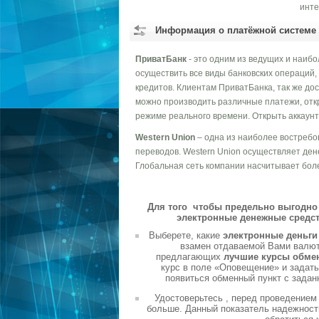
инте
Информация о платёжной системе
ПриватБанк
- это одним из ведущих и наиб
осуществить все виды банковских операций,
кредитов. Клиентам ПриватБанка, так же до
можно производить различные платежи, отк
режиме реального времени. Открыть аккаунт
Western Union
– одна из наиболее востреб
переводов. Western Union осуществляет ден
Глобальная сеть компании насчитывает боле
Для того чтобы предельно выгодно 
электронные денежные средст
Выберете, какие
электронные деньг
взамен отдаваемой Вами валюты
предлагающих
лучшие курсы обме
курс в поле «Оповещение» и задать
появиться обменный пункт с задан
Удостоверьтесь , перед проведением
больше. Данный показатель надежности