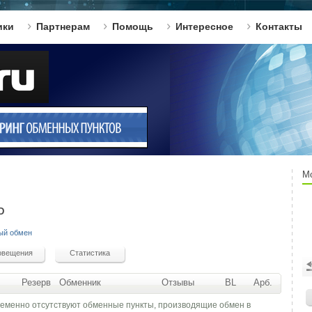
ики
Партнерам
Помощь
Интересное
Контакты
М
D
ый обмен
Резерв
Обменник
Отзывы
BL
Арб.
ременно отсутствуют обменные пункты, производящие обмен в