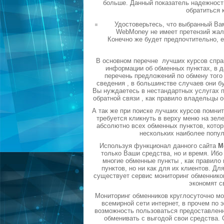
больше. Данный показатель надежности
обратиться 
Удостоверьтесь, что выбранный Ва
WebMoney не имеет претензий жало
Конечно же будет предпочтительно, 
В основном перечне лучших курсов спра
информации об обменных пунктах, в д
перечень предложений по обмену того 
сведения , в большинстве случаев они б
Вы нуждаетесь в нестандартных услугах п
обратной связи , как правило владельцы 
А так же при поиске лучших курсов помни
требуется кликнуть в верху меню на зел
абсолютно всех обменных пунктов, котор
нескольких наиболее попу
Используя функционал данного сайта
М
только Ваши средства, но и время. Ибо
многие обменные пункты , как правил
пунктов, но ни как для их клиентов. Д
существует сервис мониторинг обменников
экономят с
Мониторинг обменников круглосуточно мо
всемирной сети интернет, в прочем по
возможность пользоваться предоставленн
обменивать с выгодой свои средства.