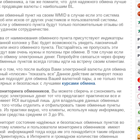
 обменника, а так же помните, что для надежного обмена лучше
к продавцам валюты с наибольшим BL.
ми обменный пункт на своем WMID в случае если это система
б или исков от других участников и пользователей системы.
если у обменного пункта будут только положительные отзывы об
удачном сотрудничестве.
ва от наименования обменного пункта присутствуют индикаторы
анной колонке у Вас будет возможность увидеть лаконичный
или иного обменного пункта. Постарайтесь не пропускать эти
удут вам очень нужны и полезны при обмене. В том случае если
о обмену электронных денег. Попробуйте связаться через форму
обменных пунктов всегда готовы идти на встречу своим клиентам.
те о том, что после выбора Вами электронной валюты для обмена
еный «плюсик» “показать все” Данное действие активирует показ
ые подходят для обмена Вашей валютной пары, а не только тех
лярных и безопасных с лучшими
курсами обмена
.
ониторинга обменников
, Вы можете сберечь и сэкономить ни
 курс электронных денег тот что предлагают практически все и
о имеет ROI выгодный лишь для владельцев данных обменных
ля того чтобы отделить и отфильтровать такие обменные пункты
. Из практики видно, что клиенты, используя нашу информацию,
вои средства среднем от 3 до 9%.
ниторит состояние надёжных и безопасных обменных пунктов во
 этому клиенты и пользователи мониторинга обменников имеют
ой информацией тогда когда им это понадобится таким образом
 Ориентируясь в Интернете и громадном количестве обменных