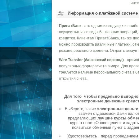
инте
Информация о платёжной системе
ПриватБанк
- это одним из ведущих и наиб
осуществить все виды банковских операций,
кредитов. Клиентам ПриватБанка, так же до
можно производить различные платежи, отк
режиме реального времени. Открыть аккаунт
Wire Transfer (банковский перевод)
- прямой
популярных форм расчета в мире. Для прове
требуется наличие персонального счета в б
открытия счета.
Для того чтобы предельно выгодно 
электронные денежные средст
Выберете, какие
электронные деньг
взамен отдаваемой Вами валюты
предлагающих
лучшие курсы обме
курс в поле «Оповещение» и задать
появиться обменный пункт с задан
Удостоверьтесь , перед проведением