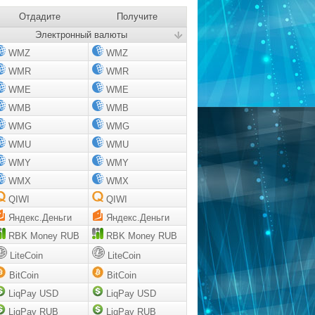
Отдадите
Получите
Электронный валюты
WMZ
WMZ
WMR
WMR
WME
WME
WMB
WMB
WMG
WMG
WMU
WMU
WMY
WMY
WMX
WMX
QIWI
QIWI
Яндекс.Деньги
Яндекс.Деньги
RBK Money RUB
RBK Money RUB
LiteCoin
LiteCoin
BitCoin
BitCoin
LiqPay USD
LiqPay USD
LiqPay RUB
LiqPay RUB