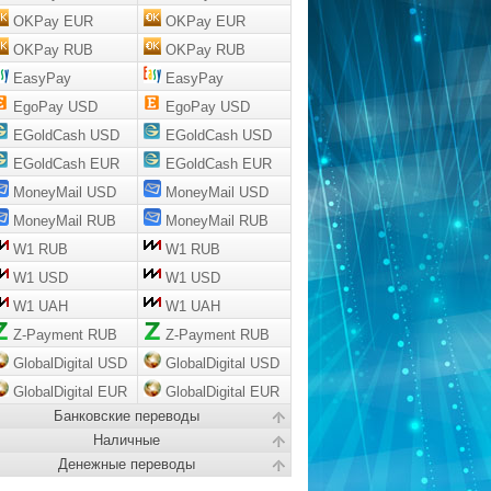
OKPay EUR
OKPay EUR
OKPay RUB
OKPay RUB
EasyPay
EasyPay
EgoPay USD
EgoPay USD
EGoldCash USD
EGoldCash USD
EGoldCash EUR
EGoldCash EUR
MoneyMail USD
MoneyMail USD
MoneyMail RUB
MoneyMail RUB
W1 RUB
W1 RUB
W1 USD
W1 USD
W1 UAH
W1 UAH
Z-Payment RUB
Z-Payment RUB
GlobalDigital USD
GlobalDigital USD
GlobalDigital EUR
GlobalDigital EUR
Банковские переводы
Наличные
Денежные переводы