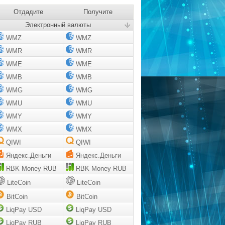
Отдадите
Получите
Электронный валюты
WMZ
WMZ
WMR
WMR
WME
WME
WMB
WMB
WMG
WMG
WMU
WMU
WMY
WMY
WMX
WMX
QIWI
QIWI
Яндекс.Деньги
Яндекс.Деньги
RBK Money RUB
RBK Money RUB
LiteCoin
LiteCoin
BitCoin
BitCoin
LiqPay USD
LiqPay USD
LiqPay RUB
LiqPay RUB