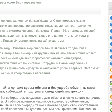
ресующем Вас направлении.
олее инновационных банков Украины. С его помощью можно
 включая проведение расчетов, открытие депозитов, получение
ступна система интернет-банкинга - Приват 24, c помощью которой
рывать депозиты и получить еще ряд дополнительных услуг в
 в Приват 24 можно прямо на сайте системы.
99 году. Основным акционером Банка является холдинговая
". Сегодня Банк — один из крупнейших национальных финансовых
успеха — команда высокопрофессиональных менеджеров,
ийской финансовой системе. Сотрудники Банка нацелены на
упа к финансовым услугам и наилучшего уровня сервиса. ЗАО "Банк
 на рынке кредитования населения.
найти лучшие курсы обмена и без ущерба обменять свои
ва, соблюдайте подпункты следующей инструкции:
и
Вы собираетесь предлагать для обмена и какие хотите получить
. В таблице появится некоторое количество обменников,
на
. Вы в свою очередь также сможете задать свой собственный
 свой собственный курс по нужным вам критериям. Как только