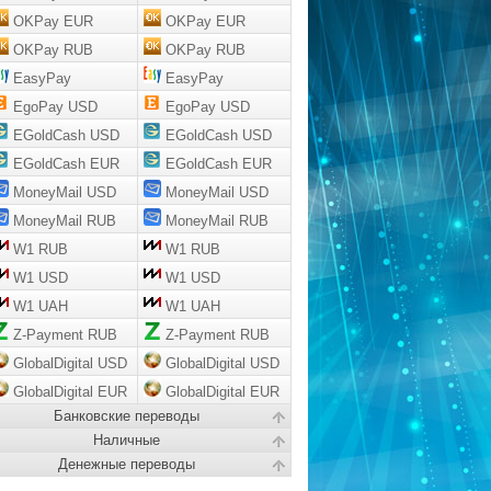
OKPay EUR
OKPay EUR
OKPay RUB
OKPay RUB
EasyPay
EasyPay
EgoPay USD
EgoPay USD
EGoldCash USD
EGoldCash USD
EGoldCash EUR
EGoldCash EUR
MoneyMail USD
MoneyMail USD
MoneyMail RUB
MoneyMail RUB
W1 RUB
W1 RUB
W1 USD
W1 USD
W1 UAH
W1 UAH
Z-Payment RUB
Z-Payment RUB
GlobalDigital USD
GlobalDigital USD
GlobalDigital EUR
GlobalDigital EUR
Банковские переводы
Наличные
Денежные переводы