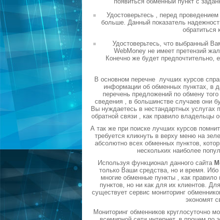
появиться обменный пункт с задан
Удостоверьтесь , перед проведением
больше. Данный показатель надежности
обратиться 
Удостоверьтесь, что выбранный Ва
WebMoney не имеет претензий жало
Конечно же будет предпочтительно, 
В основном перечне лучших курсов спра
информации об обменных пунктах, в д
перечень предложений по обмену того 
сведения , в большинстве случаев они б
Вы нуждаетесь в нестандартных услугах п
обратной связи , как правило владельцы 
А так же при поиске лучших курсов помни
требуется кликнуть в верху меню на зел
абсолютно всех обменных пунктов, котор
нескольких наиболее попу
Используя функционал данного сайта
М
только Ваши средства, но и время. Ибо
многие обменные пункты , как правил
пунктов, но ни как для их клиентов. Д
существует сервис мониторинг обменников
экономят с
Мониторинг обменников круглосуточно мо
всемирной сети интернет, в прочем по