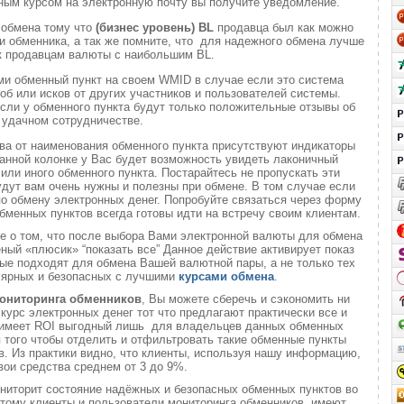
ным курсом на электронную почту вы получите уведомление.
 обмена тому что
(бизнес уровень)
BL
продавца был как можно
 обменника, а так же помните, что для надежного обмена лучше
к продавцам валюты с наибольшим BL.
ми обменный пункт на своем WMID в случае если это система
б или исков от других участников и пользователей системы.
если у обменного пункта будут только положительные отзывы об
удачном сотрудничестве.
ва от наименования обменного пункта присутствуют индикаторы
анной колонке у Вас будет возможность увидеть лаконичный
или иного обменного пункта. Постарайтесь не пропускать эти
удут вам очень нужны и полезны при обмене. В том случае если
о обмену электронных денег. Попробуйте связаться через форму
обменных пунктов всегда готовы идти на встречу своим клиентам.
те о том, что после выбора Вами электронной валюты для обмена
еный «плюсик» “показать все” Данное действие активирует показ
ые подходят для обмена Вашей валютной пары, а не только тех
лярных и безопасных с лучшими
курсами обмена
.
ониторинга обменников
, Вы можете сберечь и сэкономить ни
 курс электронных денег тот что предлагают практически все и
о имеет ROI выгодный лишь для владельцев данных обменных
ля того чтобы отделить и отфильтровать такие обменные пункты
. Из практики видно, что клиенты, используя нашу информацию,
вои средства среднем от 3 до 9%.
ниторит состояние надёжных и безопасных обменных пунктов во
 этому клиенты и пользователи мониторинга обменников имеют