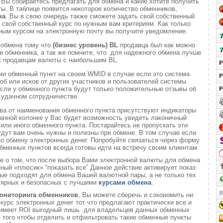
и
Вы собираетесь предлагать для обмена и какие хотите получить
. В таблице появится некоторое количество обменников,
на
. Вы в свою очередь также сможете задать свой собственный
 свой собственный курс по нужным вам критериям. Как только
ным курсом на электронную почту вы получите уведомление.
 обмена тому что
(бизнес уровень)
BL
продавца был как можно
 обменника, а так же помните, что для надежного обмена лучше
к продавцам валюты с наибольшим BL.
ми обменный пункт на своем WMID в случае если это система
б или исков от других участников и пользователей системы.
если у обменного пункта будут только положительные отзывы об
удачном сотрудничестве.
ва от наименования обменного пункта присутствуют индикаторы
анной колонке у Вас будет возможность увидеть лаконичный
или иного обменного пункта. Постарайтесь не пропускать эти
удут вам очень нужны и полезны при обмене. В том случае если
о обмену электронных денег. Попробуйте связаться через форму
обменных пунктов всегда готовы идти на встречу своим клиентам.
те о том, что после выбора Вами электронной валюты для обмена
еный «плюсик» “показать все” Данное действие активирует показ
ые подходят для обмена Вашей валютной пары, а не только тех
лярных и безопасных с лучшими
курсами обмена
.
ониторинга обменников
, Вы можете сберечь и сэкономить ни
 курс электронных денег тот что предлагают практически все и
о имеет ROI выгодный лишь для владельцев данных обменных
ля того чтобы отделить и отфильтровать такие обменные пункты