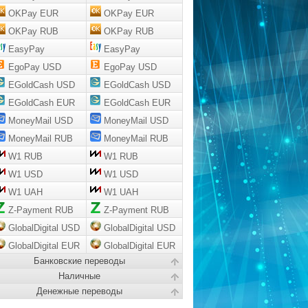
OKPay EUR
OKPay EUR
OKPay RUB
OKPay RUB
EasyPay
EasyPay
EgoPay USD
EgoPay USD
EGoldCash USD
EGoldCash USD
EGoldCash EUR
EGoldCash EUR
MoneyMail USD
MoneyMail USD
MoneyMail RUB
MoneyMail RUB
W1 RUB
W1 RUB
W1 USD
W1 USD
W1 UAH
W1 UAH
Z-Payment RUB
Z-Payment RUB
GlobalDigital USD
GlobalDigital USD
GlobalDigital EUR
GlobalDigital EUR
Банковские переводы
Наличные
Денежные переводы