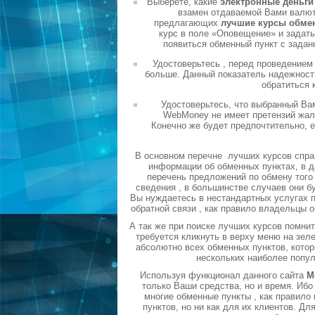
Выберете, какие
электронные деньг
взамен отдаваемой Вами валюты
предлагающих
лучшие курсы обме
курс в поле «Оповещение» и задать
появиться обменный пункт с задан
Удостоверьтесь , перед проведением
больше. Данный показатель надежности
обратиться 
Удостоверьтесь, что выбранный Ва
WebMoney не имеет претензий жало
Конечно же будет предпочтительно, 
В основном перечне лучших курсов спра
информации об обменных пунктах, в д
перечень предложений по обмену того 
сведения , в большинстве случаев они б
Вы нуждаетесь в нестандартных услугах п
обратной связи , как правило владельцы 
А так же при поиске лучших курсов помни
требуется кликнуть в верху меню на зел
абсолютно всех обменных пунктов, котор
нескольких наиболее попу
Используя функционал данного сайта
М
только Ваши средства, но и время. Ибо
многие обменные пункты , как правил
пунктов, но ни как для их клиентов. Д