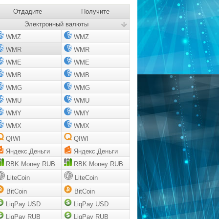
Отдадите
Получите
Электронный валюты
WMZ
WMZ
WMR
WMR
WME
WME
WMB
WMB
WMG
WMG
WMU
WMU
WMY
WMY
WMX
WMX
QIWI
QIWI
Яндекс.Деньги
Яндекс.Деньги
RBK Money RUB
RBK Money RUB
LiteCoin
LiteCoin
BitCoin
BitCoin
LiqPay USD
LiqPay USD
LiqPay RUB
LiqPay RUB