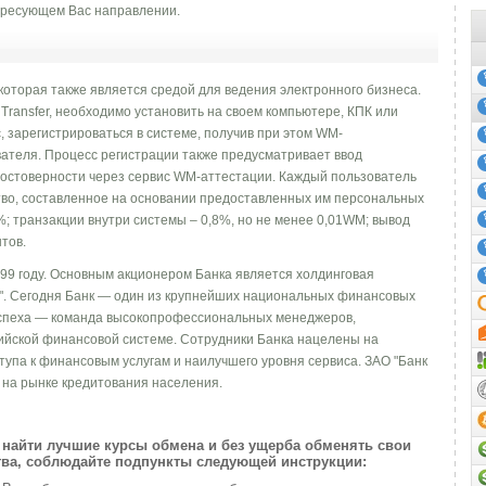
ресующем Вас направлении.
которая также является средой для ведения электронного бизнеса.
ransfer, необходимо установить на своем компьютере, КПК или
 зарегистрироваться в системе, получив при этом WM-
ателя. Процесс регистрации также предусматривает ввод
остоверности через сервис WM-аттестации. Каждый пользователь
во, составленное на основании предоставленных им персональных
%; транзакции внутри системы – 0,8%, но не менее 0,01WM; вывод
тов.
99 году. Основным акционером Банка является холдинговая
". Сегодня Банк — один из крупнейших национальных финансовых
успеха — команда высокопрофессиональных менеджеров,
ийской финансовой системе. Сотрудники Банка нацелены на
упа к финансовым услугам и наилучшего уровня сервиса. ЗАО "Банк
 на рынке кредитования населения.
найти лучшие курсы обмена и без ущерба обменять свои
ва, соблюдайте подпункты следующей инструкции: