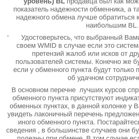
уровень)
BL
продавца был как мо
показатель надежности обменника, а т
надежного обмена лучше обратиться 
наибольшим BL.
Удостоверьтесь, что выбранный Вам
своем WMID в случае если это систе
претензий жалоб или исков от дру
пользователей системы. Конечно же б
если у обменного пункта будут только
об удачном сотруднич
В основном перечне лучших курсов спр
обменного пункта присутствуют индик
обменных пунктах, в данной колонке у 
увидеть лаконичный перечень предложен
иного обменного пункта. Постарайтесь
сведения , в большинстве случаев они б
полезны при обмене. В том случае ес