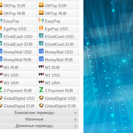
OKPay EUR
OKPay EUR
OKPay RUB
OKPay RUB
EasyPay
EasyPay
EgoPay USD
EgoPay USD
EGoldCash USD
EGoldCash USD
EGoldCash EUR
EGoldCash EUR
MoneyMail USD
MoneyMail USD
MoneyMail RUB
MoneyMail RUB
W1 RUB
W1 RUB
W1 USD
W1 USD
W1 UAH
W1 UAH
Z-Payment RUB
Z-Payment RUB
GlobalDigital USD
GlobalDigital USD
GlobalDigital EUR
GlobalDigital EUR
Банковские переводы
Наличные
Денежные переводы