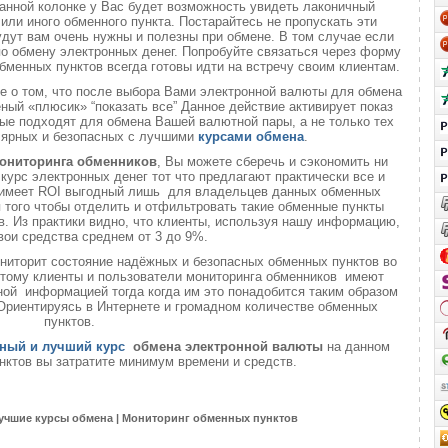
анной колонке у Вас будет возможность увидеть лаконичный
или иного обменного пункта. Постарайтесь не пропускать эти
удут вам очень нужны и полезны при обмене. В том случае если
о обмену электронных денег. Попробуйте связаться через форму
обменных пунктов всегда готовы идти на встречу своим клиентам.
те о том, что после выбора Вами электронной валюты для обмена
еный «плюсик» “показать все” Данное действие активирует показ
ые подходят для обмена Вашей валютной пары, а не только тех
лярных и безопасных с лучшими
курсами обмена
.
ониторинга обменников
, Вы можете сберечь и сэкономить ни
 курс электронных денег тот что предлагают практически все и
о имеет ROI выгодный лишь для владельцев данных обменных
ля того чтобы отделить и отфильтровать такие обменные пункты
. Из практики видно, что клиенты, используя нашу информацию,
вои средства среднем от 3 до 9%.
ниторит состояние надёжных и безопасных обменных пунктов во
 этому клиенты и пользователи мониторинга обменников имеют
ой информацией тогда когда им это понадобится таким образом
 Ориентируясь в Интернете и громадном количестве обменных
пунктов.
ный и лучший курс
обмена электронной валюты
на данном
нктов вы затратите минимум времени и средств.
учшие курсы обмена | Мониторинг обменных пунктов