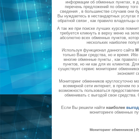
информации об обменных пунктах, в д
перечень предложений по обмену того 
сведения , в большинстве случаев они б
Вы нуждаетесь в нестандартных услугах п
обратной связи , как правило владельцы 
А так же при поиске лучших курсов помни
требуется кликнуть в верху меню на зел
абсолютно всех обменных пунктов, котор
нескольких наиболее попу
Используя функционал данного сайта
М
только Ваши средства, но и время. Ибо
многие обменные пункты , как правил
пунктов, но ни как для их клиентов. Д
существует сервис мониторинг обменников
экономят с
Мониторинг обменников круглосуточно мо
всемирной сети интернет, в прочем по
возможность пользоваться предоставленн
обменивать с выгодой свои средства.
Если Вы решили найти
наиболее
выгод
мониторинге обменных пу
Мониторинг обменников | Л