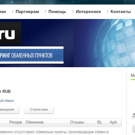
ики
Партнерам
Помощь
Интересное
Контакты
М
er RUB
ый обмен
Резерв
Обменник
Отзывы
BL
Арб.
ременно отсутствуют обменные пункты, производящие обмен в