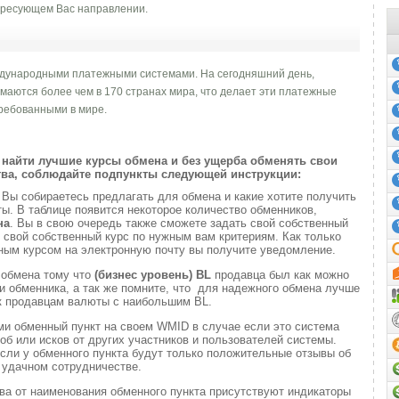
ресующем Вас направлении.
дународными платежными системами. На сегодняшний день,
имаются более чем в 170 странах мира, что делает эти платежные
ребованными в мире.
найти лучшие курсы обмена и без ущерба обменять свои
ва, соблюдайте подпункты следующей инструкции:
и
Вы собираетесь предлагать для обмена и какие хотите получить
. В таблице появится некоторое количество обменников,
на
. Вы в свою очередь также сможете задать свой собственный
 свой собственный курс по нужным вам критериям. Как только
ным курсом на электронную почту вы получите уведомление.
 обмена тому что
(бизнес уровень)
BL
продавца был как можно
 обменника, а так же помните, что для надежного обмена лучше
к продавцам валюты с наибольшим BL.
ми обменный пункт на своем WMID в случае если это система
б или исков от других участников и пользователей системы.
если у обменного пункта будут только положительные отзывы об
удачном сотрудничестве.
ва от наименования обменного пункта присутствуют индикаторы