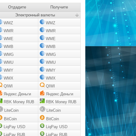
Отдадите
Получите
Электронный валюты
WMZ
WMZ
WMR
WMR
WME
WME
WMB
WMB
WMG
WMG
WMU
WMU
WMY
WMY
WMX
WMX
QIWI
QIWI
Яндекс.Деньги
Яндекс.Деньги
RBK Money RUB
RBK Money RUB
LiteCoin
LiteCoin
BitCoin
BitCoin
LiqPay USD
LiqPay USD
LiqPay RUB
LiqPay RUB