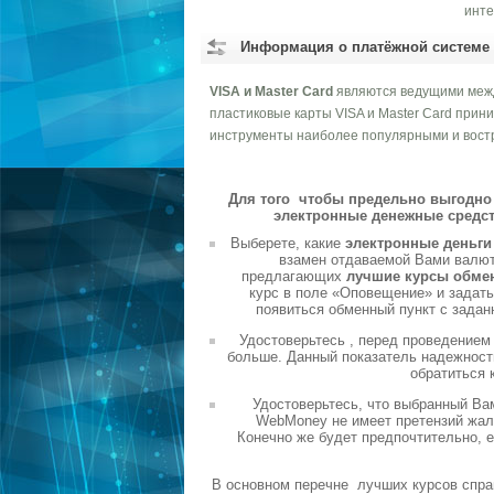
инте
Информация о платёжной системе
VISA и Master Card
являются ведущими меж
пластиковые карты VISA и Master Card прин
инструменты наиболее популярными и вост
Для того чтобы предельно выгодно 
электронные денежные средст
Выберете, какие
электронные деньг
взамен отдаваемой Вами валюты
предлагающих
лучшие курсы обме
курс в поле «Оповещение» и задать
появиться обменный пункт с задан
Удостоверьтесь , перед проведением
больше. Данный показатель надежности
обратиться 
Удостоверьтесь, что выбранный Ва
WebMoney не имеет претензий жало
Конечно же будет предпочтительно, 
В основном перечне лучших курсов спра