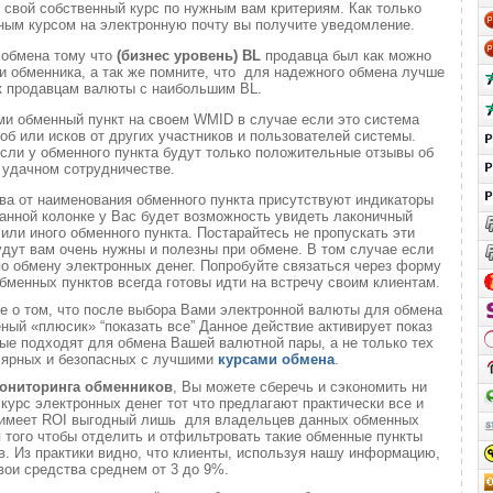
 свой собственный курс по нужным вам критериям. Как только
ным курсом на электронную почту вы получите уведомление.
 обмена тому что
(бизнес уровень)
BL
продавца был как можно
 обменника, а так же помните, что для надежного обмена лучше
к продавцам валюты с наибольшим BL.
ми обменный пункт на своем WMID в случае если это система
б или исков от других участников и пользователей системы.
если у обменного пункта будут только положительные отзывы об
удачном сотрудничестве.
ва от наименования обменного пункта присутствуют индикаторы
анной колонке у Вас будет возможность увидеть лаконичный
или иного обменного пункта. Постарайтесь не пропускать эти
удут вам очень нужны и полезны при обмене. В том случае если
о обмену электронных денег. Попробуйте связаться через форму
обменных пунктов всегда готовы идти на встречу своим клиентам.
те о том, что после выбора Вами электронной валюты для обмена
еный «плюсик» “показать все” Данное действие активирует показ
ые подходят для обмена Вашей валютной пары, а не только тех
лярных и безопасных с лучшими
курсами обмена
.
ониторинга обменников
, Вы можете сберечь и сэкономить ни
 курс электронных денег тот что предлагают практически все и
о имеет ROI выгодный лишь для владельцев данных обменных
ля того чтобы отделить и отфильтровать такие обменные пункты
. Из практики видно, что клиенты, используя нашу информацию,
вои средства среднем от 3 до 9%.