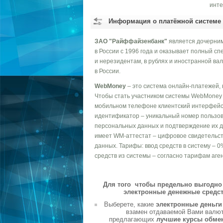
инте
Информация о платёжной системе
ЗАО "Райффайзенбанк"
является дочерним
в России с 1996 года и оказывает полный с
и нерезидентам, в рублях и иностранной в
в России.
WebMoney
– это система онлайн-платежей, 
Чтобы стать участником системы WebMoney T
мобильном телефоне клиентский интерфейс,
идентификатор – уникальный номер пользов
персональных данных и подтверждение их д
имеет WM-аттестат – цифровое свидетельст
данных. Тарифы: ввод средств в систему – 0
средств из системы – согласно тарифам аген
Для того чтобы предельно выгодно 
электронные денежные средст
Выберете, какие
электронные деньг
взамен отдаваемой Вами валюты
предлагающих
лучшие курсы обме