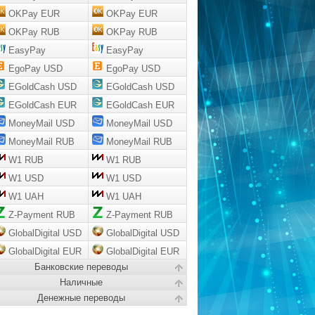
OKPay EUR
OKPay EUR
OKPay RUB
OKPay RUB
EasyPay
EasyPay
EgoPay USD
EgoPay USD
EGoldCash USD
EGoldCash USD
EGoldCash EUR
EGoldCash EUR
MoneyMail USD
MoneyMail USD
MoneyMail RUB
MoneyMail RUB
W1 RUB
W1 RUB
W1 USD
W1 USD
W1 UAH
W1 UAH
Z-Payment RUB
Z-Payment RUB
GlobalDigital USD
GlobalDigital USD
GlobalDigital EUR
GlobalDigital EUR
Банковские переводы
Наличные
Денежные переводы