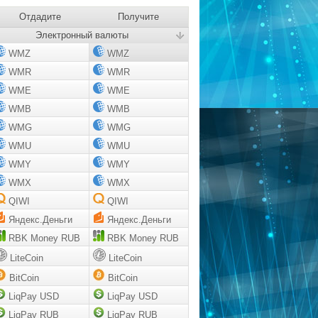
Отдадите
Получите
Электронный валюты
WMZ
WMZ
WMR
WMR
WME
WME
WMB
WMB
WMG
WMG
WMU
WMU
WMY
WMY
WMX
WMX
QIWI
QIWI
Яндекс.Деньги
Яндекс.Деньги
RBK Money RUB
RBK Money RUB
LiteCoin
LiteCoin
BitCoin
BitCoin
LiqPay USD
LiqPay USD
LiqPay RUB
LiqPay RUB