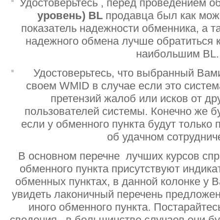
Удостоверьтесь , перед проведением о
уровень)
BL
продавца был как мо
показатель надежности обменника, а т
надежного обмена лучше обратиться 
наибольшим BL.
Удостоверьтесь, что выбранный Вам
своем WMID в случае если это систе
претензий жалоб или исков от дру
пользователей системы. Конечно же б
если у обменного пункта будут только
об удачном сотруднич
В основном перечне лучших курсов спр
обменного пункта присутствуют индик
обменных пунктах, в данной колонке у 
увидеть лаконичный перечень предложен
иного обменного пункта. Постарайтесь
сведения , в большинстве случаев они б