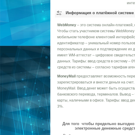
инте
Информация о платёжной системе
WebMoney
– это система онлайн-платежей, 
Чтобы стать участником системы WebMoney T
мобильном телефоне клиентский интерфейс,
идентификатор – уникальный номер пользов
персональных данных и подтверждение их д
имеет WM-аттестат – цифровое свидетельст
данных. Тарифы: ввод средств в систему – 0
средств из системы – согласно тарифам аген
MoneyMail
предоставляет возможность перев
зарегистрироваться и внести деньги на сче
MoneyMail. Ввод денег может быть осуществ
банковского перевода, терминалов. Вывод – 
карты, наличными в офисе. Тарифы: ввод ден
3%.
Для того чтобы предельно выгодно 
электронные денежные средст