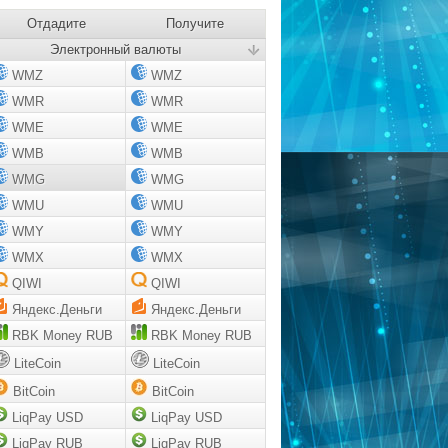
Отдадите
Получите
Электронный валюты
WMZ
WMZ
WMR
WMR
WME
WME
WMB
WMB
WMG
WMG
WMU
WMU
WMY
WMY
WMX
WMX
QIWI
QIWI
Яндекс.Деньги
Яндекс.Деньги
RBK Money RUB
RBK Money RUB
LiteCoin
LiteCoin
BitCoin
BitCoin
LiqPay USD
LiqPay USD
LiqPay RUB
LiqPay RUB