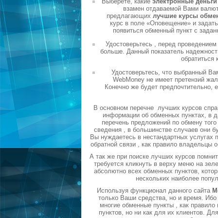
Выберете, какие
электронные деньг
взамен отдаваемой Вами валюты
предлагающих
лучшие курсы обме
курс в поле «Оповещение» и задать
появиться обменный пункт с задан
Удостоверьтесь , перед проведением
больше. Данный показатель надежности
обратиться 
Удостоверьтесь, что выбранный Ва
WebMoney не имеет претензий жало
Конечно же будет предпочтительно, 
В основном перечне лучших курсов спра
информации об обменных пунктах, в д
перечень предложений по обмену того 
сведения , в большинстве случаев они б
Вы нуждаетесь в нестандартных услугах п
обратной связи , как правило владельцы 
А так же при поиске лучших курсов помни
требуется кликнуть в верху меню на зел
абсолютно всех обменных пунктов, котор
нескольких наиболее попу
Используя функционал данного сайта
М
только Ваши средства, но и время. Ибо
многие обменные пункты , как правил
пунктов, но ни как для их клиентов. Д