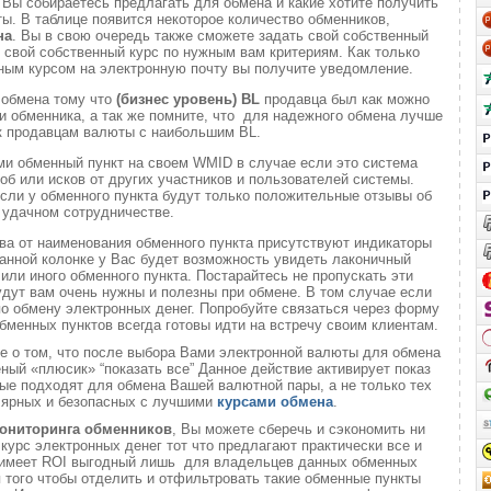
и
Вы собираетесь предлагать для обмена и какие хотите получить
. В таблице появится некоторое количество обменников,
на
. Вы в свою очередь также сможете задать свой собственный
 свой собственный курс по нужным вам критериям. Как только
ным курсом на электронную почту вы получите уведомление.
 обмена тому что
(бизнес уровень)
BL
продавца был как можно
 обменника, а так же помните, что для надежного обмена лучше
к продавцам валюты с наибольшим BL.
ми обменный пункт на своем WMID в случае если это система
б или исков от других участников и пользователей системы.
если у обменного пункта будут только положительные отзывы об
удачном сотрудничестве.
ва от наименования обменного пункта присутствуют индикаторы
анной колонке у Вас будет возможность увидеть лаконичный
или иного обменного пункта. Постарайтесь не пропускать эти
удут вам очень нужны и полезны при обмене. В том случае если
о обмену электронных денег. Попробуйте связаться через форму
обменных пунктов всегда готовы идти на встречу своим клиентам.
те о том, что после выбора Вами электронной валюты для обмена
еный «плюсик» “показать все” Данное действие активирует показ
ые подходят для обмена Вашей валютной пары, а не только тех
лярных и безопасных с лучшими
курсами обмена
.
ониторинга обменников
, Вы можете сберечь и сэкономить ни
 курс электронных денег тот что предлагают практически все и
о имеет ROI выгодный лишь для владельцев данных обменных
ля того чтобы отделить и отфильтровать такие обменные пункты