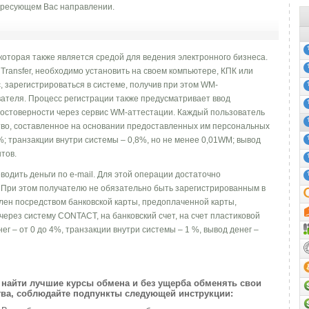
ресующем Вас направлении.
которая также является средой для ведения электронного бизнеса.
ransfer, необходимо установить на своем компьютере, КПК или
 зарегистрироваться в системе, получив при этом WM-
ателя. Процесс регистрации также предусматривает ввод
остоверности через сервис WM-аттестации. Каждый пользователь
во, составленное на основании предоставленных им персональных
%; транзакции внутри системы – 0,8%, но не менее 0,01WM; вывод
тов.
одить деньги по e-mail. Для этой операции достаточно
т. При этом получателю не обязательно быть зарегистрированным в
лен посредством банковской карты, предоплаченной карты,
через систему CONTACT, на банковский счет, на счет пластиковой
ег – от 0 до 4%, транзакции внутри системы – 1 %, вывод денег –
найти лучшие курсы обмена и без ущерба обменять свои
ва, соблюдайте подпункты следующей инструкции: