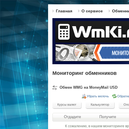
Главная
О сервисе
Обменн
Мониторинг обменников
Обмен WMG на MoneyMail USD
Убрать мелочь
Обратн
Отдадите
Получите
К сожалению, в нашем мониторинге в