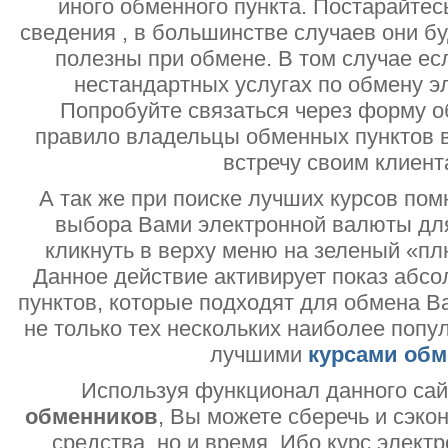
иного обменного пункта. Постарайтесь
сведения , в большинстве случаев они б
полезны при обмене. В том случае ес
нестандартных услугах по обмену э
Попробуйте связаться через форму об
правило владельцы обменных пунктов в
встречу своим клиент
А так же при поиске лучших курсов помн
выбора Вами электронной валюты дл
кликнуть в верху меню на зеленый «пл
Данное действие активирует показ абс
пунктов, которые подходят для обмена В
не только тех нескольких наиболее попу
лучшими
курсами обм
Используя функционал данного са
обменников
, Вы можете сберечь и сэко
средства, но и время. Ибо курс электр