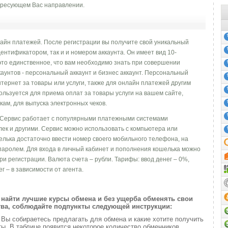
ресующем Вас направлении.
лайн платежей. После регистрации вы получите свой уникальный
ентификатором, так и и номером аккаунта. Он имеет вид 10-
это единственное, что вам необходимо знать при совершении
аунтов - персональный аккаунт и бизнес аккаунт. Персональный
нтернет за товары или услуги, также для онлайн платежей другим
ользуется для приема оплат за товары услуги на вашем сайте,
ам, для выпуска электронных чеков.
 Сервис работает с популярными платежными системами
ек и другими. Сервис можно использовать с компьютера или
лька достаточно ввести номер своего мобильного телефона, на
паролем. Для входа в личный кабинет и пополнения кошелька можно
и регистрации. Валюта счета – рубли. Тарифы: ввод денег – 0%,
г – в зависимости от агента.
найти лучшие курсы обмена и без ущерба обменять свои
ва, соблюдайте подпункты следующей инструкции:
и
Вы собираетесь предлагать для обмена и какие хотите получить
. В таблице появится некоторое количество обменников,