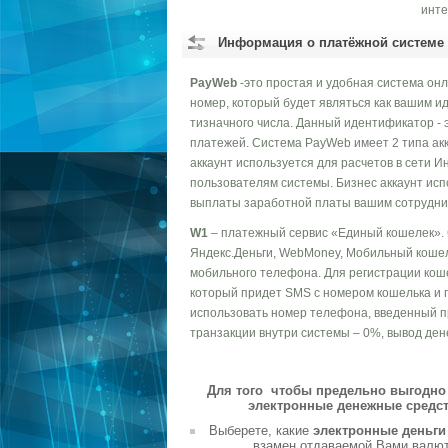
инте
Информация о платёжной системе
PayWeb
-это простая и удобная система он
номер, который будет являться как вашим ид
тизначного числа. Данный идентификатор - 
платежей. Система PayWeb имеет 2 типа акк
аккаунт используется для расчетов в сети И
пользователям системы. Бизнес аккаунт исп
выплаты заработной платы вашим сотрудник
W1
– платежный сервис «Единый кошелек».
Яндекс.Деньги, WebMoney, Мобильный кошел
мобильного телефона. Для регистрации коше
который придет SMS с номером кошелька и 
использовать номер телефона, введенный пр
транзакции внутри системы – 0%, вывод дене
Для того чтобы предельно выгодно 
электронные денежные средст
Выберете, какие
электронные деньг
взамен отдаваемой Вами валюты