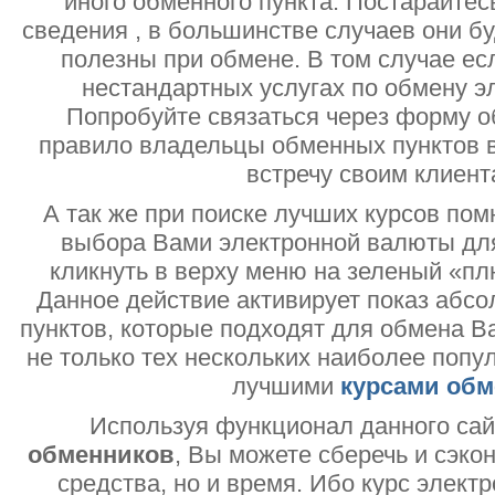
иного обменного пункта. Постарайтесь
сведения , в большинстве случаев они б
полезны при обмене. В том случае ес
нестандартных услугах по обмену э
Попробуйте связаться через форму об
правило владельцы обменных пунктов в
встречу своим клиент
А так же при поиске лучших курсов помн
выбора Вами электронной валюты дл
кликнуть в верху меню на зеленый «пл
Данное действие активирует показ абс
пунктов, которые подходят для обмена В
не только тех нескольких наиболее попу
лучшими
курсами обм
Используя функционал данного са
обменников
, Вы можете сберечь и сэко
средства, но и время. Ибо курс электр