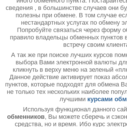
иного обменного пункта. Постарайтесь
сведения , в большинстве случаев они б
полезны при обмене. В том случае ес
нестандартных услугах по обмену э
Попробуйте связаться через форму об
правило владельцы обменных пунктов в
встречу своим клиент
А так же при поиске лучших курсов помн
выбора Вами электронной валюты дл
кликнуть в верху меню на зеленый «пл
Данное действие активирует показ абс
пунктов, которые подходят для обмена В
не только тех нескольких наиболее попу
лучшими
курсами обм
Используя функционал данного са
обменников
, Вы можете сберечь и сэко
средства, но и время. Ибо курс электр