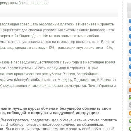
ресующем Вас направлении.
озволяющая совершать безопасные платежи в Интернете и хранить
Существует два способа управления счетом. Яндекс.Кошелек – это
 через сайт Яндекс.Денег. Им можно пользоваться с любого
мма, которая устанавливается на компьютер пользователя. Валюта
ифы: ввод средств в систему – 0%; транзакции внутри системы – 1%;
нежные переводы осуществляются с 1996 года и в настоящее время
партнерами системы. А сеть MoneyGram в странах СНГ уже
ватывая практически все республики: Россию, Азербайджан,
играмма (MoneyGram)Кыргызстан, Молдову, Таджикистан, Узбекистан
) осуществляют и такие финансовые структуры как Почта Украины и
найти лучшие курсы обмена и без ущерба обменять свои
ва, соблюдайте подпункты следующей инструкции:
и
Вы собираетесь предлагать для обмена и какие хотите получить
. В таблице появится некоторое количество обменников,
на
. Вы в свою очередь также сможете задать свой собственный