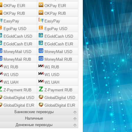
OKPay EUR
OKPay EUR
OKPay RUB
OKPay RUB
EasyPay
EasyPay
EgoPay USD
EgoPay USD
EGoldCash USD
EGoldCash USD
EGoldCash EUR
EGoldCash EUR
MoneyMail USD
MoneyMail USD
MoneyMail RUB
MoneyMail RUB
W1 RUB
W1 RUB
W1 USD
W1 USD
W1 UAH
W1 UAH
Z-Payment RUB
Z-Payment RUB
GlobalDigital USD
GlobalDigital USD
GlobalDigital EUR
GlobalDigital EUR
Банковские переводы
Наличные
Денежные переводы