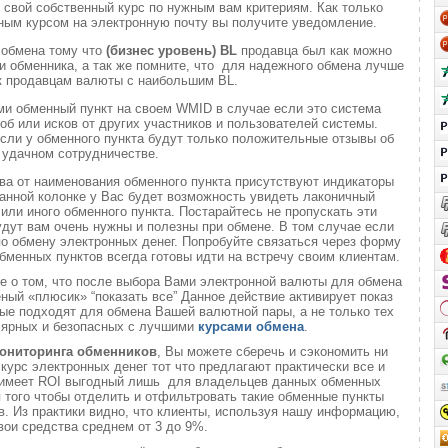
 свой собственный курс по нужным вам критериям. Как только
ным курсом на электронную почту вы получите уведомление.
 обмена тому что
(бизнес уровень)
BL
продавца был как можно
 обменника, а так же помните, что для надежного обмена лучше
к продавцам валюты с наибольшим BL.
ми обменный пункт на своем WMID в случае если это система
б или исков от других участников и пользователей системы.
если у обменного пункта будут только положительные отзывы об
удачном сотрудничестве.
ва от наименования обменного пункта присутствуют индикаторы
анной колонке у Вас будет возможность увидеть лаконичный
или иного обменного пункта. Постарайтесь не пропускать эти
удут вам очень нужны и полезны при обмене. В том случае если
о обмену электронных денег. Попробуйте связаться через форму
обменных пунктов всегда готовы идти на встречу своим клиентам.
те о том, что после выбора Вами электронной валюты для обмена
еный «плюсик» “показать все” Данное действие активирует показ
ые подходят для обмена Вашей валютной пары, а не только тех
лярных и безопасных с лучшими
курсами обмена
.
ониторинга обменников
, Вы можете сберечь и сэкономить ни
 курс электронных денег тот что предлагают практически все и
о имеет ROI выгодный лишь для владельцев данных обменных
ля того чтобы отделить и отфильтровать такие обменные пункты
. Из практики видно, что клиенты, используя нашу информацию,
вои средства среднем от 3 до 9%.