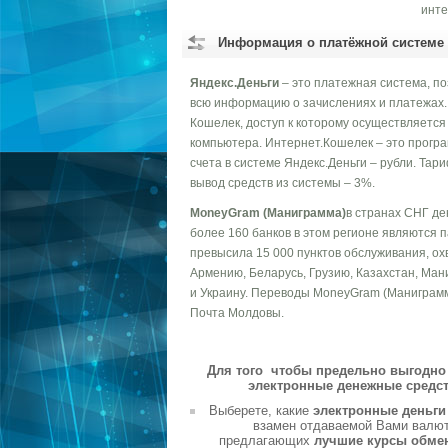
инте
Информация о платёжной системе
Яндекс.Деньги
– это платежная система, п
всю информацию о зачислениях и платежах. 
Кошелек, доступ к которому осуществляется
компьютера. Интернет.Кошелек – это програ
счета в системе Яндекс.Деньги – рубли. Тар
вывод средств из системы – 3%.
MoneyGram (Маниграмма)
в странах СНГ де
более 160 банков в этом регионе являются 
превысила 15 000 пунктов обслуживания, ох
Армению, Беларусь, Грузию, Казахстан, Ман
и Украину. Переводы MoneyGram (Маниграмм
Почта Молдовы.
Для того чтобы предельно выгодно 
электронные денежные средст
Выберете, какие
электронные деньг
взамен отдаваемой Вами валюты
предлагающих
лучшие курсы обме