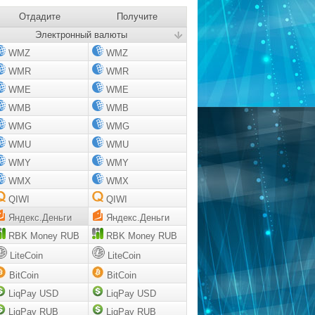
Отдадите
Получите
Электронный валюты
WMZ
WMZ
WMR
WMR
WME
WME
WMB
WMB
WMG
WMG
WMU
WMU
WMY
WMY
WMX
WMX
QIWI
QIWI
Яндекс.Деньги
Яндекс.Деньги
RBK Money RUB
RBK Money RUB
LiteCoin
LiteCoin
BitCoin
BitCoin
LiqPay USD
LiqPay USD
LiqPay RUB
LiqPay RUB