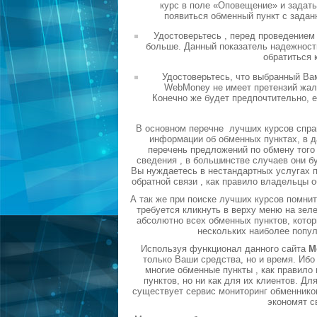
курс в поле «Оповещение» и задать
появиться обменный пункт с задан
Удостоверьтесь , перед проведением
больше. Данный показатель надежности
обратиться 
Удостоверьтесь, что выбранный Ва
WebMoney не имеет претензий жало
Конечно же будет предпочтительно, 
В основном перечне лучших курсов спра
информации об обменных пунктах, в д
перечень предложений по обмену того 
сведения , в большинстве случаев они б
Вы нуждаетесь в нестандартных услугах п
обратной связи , как правило владельцы 
А так же при поиске лучших курсов помни
требуется кликнуть в верху меню на зел
абсолютно всех обменных пунктов, котор
нескольких наиболее попу
Используя функционал данного сайта
М
только Ваши средства, но и время. Ибо
многие обменные пункты , как правил
пунктов, но ни как для их клиентов. Д
существует сервис мониторинг обменников
экономят с