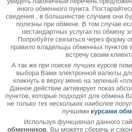
увидеть лаконичный перечень предложен
иного обменного пункта. Постарайтесь
сведения , в большинстве случаев они б
полезны при обмене. В том случае ес
нестандартных услугах по обмену э
Попробуйте связаться через форму об
правило владельцы обменных пунктов в
встречу своим клиент
А так же при поиске лучших курсов помн
выбора Вами электронной валюты дл
кликнуть в верху меню на зеленый «пл
Данное действие активирует показ абс
пунктов, которые подходят для обмена В
не только тех нескольких наиболее попу
лучшими
курсами обм
Используя функционал данного са
обменников
, Вы можете сберечь и сэко