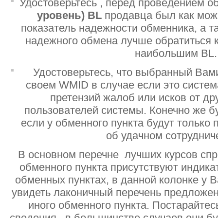
Удостоверьтесь , перед проведением о
уровень)
BL
продавца был как мо
показатель надежности обменника, а т
надежного обмена лучше обратиться 
наибольшим BL.
Удостоверьтесь, что выбранный Вам
своем WMID в случае если это систе
претензий жалоб или исков от дру
пользователей системы. Конечно же б
если у обменного пункта будут только
об удачном сотруднич
В основном перечне лучших курсов спр
обменного пункта присутствуют индик
обменных пунктах, в данной колонке у 
увидеть лаконичный перечень предложен
иного обменного пункта. Постарайтесь
сведения , в большинстве случаев они б