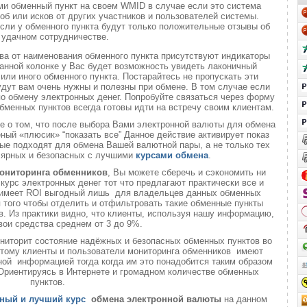
ми обменный пункт на своем WMID в случае если это система
б или исков от других участников и пользователей системы.
если у обменного пункта будут только положительные отзывы об
удачном сотрудничестве.
ва от наименования обменного пункта присутствуют индикаторы
анной колонке у Вас будет возможность увидеть лаконичный
или иного обменного пункта. Постарайтесь не пропускать эти
удут вам очень нужны и полезны при обмене. В том случае если
о обмену электронных денег. Попробуйте связаться через форму
обменных пунктов всегда готовы идти на встречу своим клиентам.
те о том, что после выбора Вами электронной валюты для обмена
еный «плюсик» “показать все” Данное действие активирует показ
ые подходят для обмена Вашей валютной пары, а не только тех
лярных и безопасных с лучшими
курсами обмена
.
ониторинга обменников
, Вы можете сберечь и сэкономить ни
 курс электронных денег тот что предлагают практически все и
о имеет ROI выгодный лишь для владельцев данных обменных
ля того чтобы отделить и отфильтровать такие обменные пункты
. Из практики видно, что клиенты, используя нашу информацию,
вои средства среднем от 3 до 9%.
ниторит состояние надёжных и безопасных обменных пунктов во
 этому клиенты и пользователи мониторинга обменников имеют
ой информацией тогда когда им это понадобится таким образом
 Ориентируясь в Интернете и громадном количестве обменных
пунктов.
ный и лучший курс
обмена электронной валюты
на данном