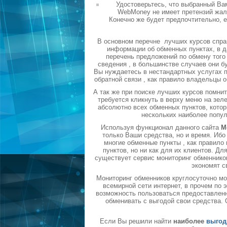
Удостоверьтесь, что выбранный Ва
WebMoney не имеет претензий жало
Конечно же будет предпочтительно, 
В основном перечне лучших курсов спра
информации об обменных пунктах, в д
перечень предложений по обмену того 
сведения , в большинстве случаев они б
Вы нуждаетесь в нестандартных услугах п
обратной связи , как правило владельцы 
А так же при поиске лучших курсов помни
требуется кликнуть в верху меню на зел
абсолютно всех обменных пунктов, котор
нескольких наиболее попу
Используя функционал данного сайта
М
только Ваши средства, но и время. Ибо
многие обменные пункты , как правил
пунктов, но ни как для их клиентов. Д
существует сервис мониторинг обменников
экономят с
Мониторинг обменников круглосуточно мо
всемирной сети интернет, в прочем по
возможность пользоваться предоставленн
обменивать с выгодой свои средства.
Если Вы решили найти
наиболее
выгод