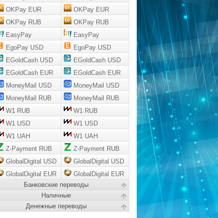
OKPay EUR
OKPay EUR
OKPay RUB
OKPay RUB
EasyPay
EasyPay
EgoPay USD
EgoPay USD
EGoldCash USD
EGoldCash USD
EGoldCash EUR
EGoldCash EUR
MoneyMail USD
MoneyMail USD
MoneyMail RUB
MoneyMail RUB
W1 RUB
W1 RUB
W1 USD
W1 USD
W1 UAH
W1 UAH
Z-Payment RUB
Z-Payment RUB
GlobalDigital USD
GlobalDigital USD
GlobalDigital EUR
GlobalDigital EUR
Банковские переводы
Наличные
Денежные переводы