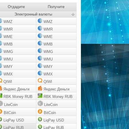
Отдадите
Получите
Электронный валюты
WMZ
WMZ
WMR
WMR
WME
WME
WMB
WMB
WMG
WMG
WMU
WMU
WMY
WMY
WMX
WMX
QIWI
QIWI
Яндекс.Деньги
Яндекс.Деньги
RBK Money RUB
RBK Money RUB
LiteCoin
LiteCoin
BitCoin
BitCoin
LiqPay USD
LiqPay USD
LiqPay RUB
LiqPay RUB