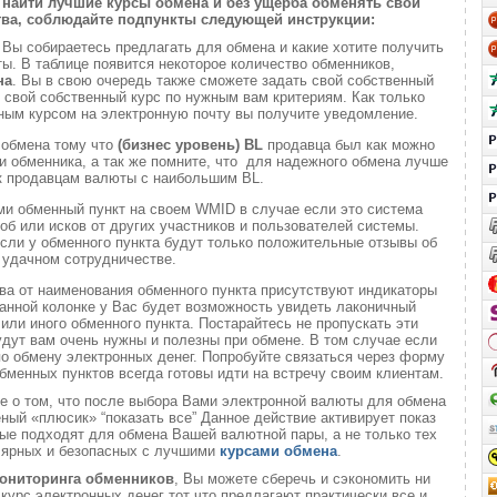
найти лучшие курсы обмена и без ущерба обменять свои
ва, соблюдайте подпункты следующей инструкции:
и
Вы собираетесь предлагать для обмена и какие хотите получить
. В таблице появится некоторое количество обменников,
на
. Вы в свою очередь также сможете задать свой собственный
 свой собственный курс по нужным вам критериям. Как только
ным курсом на электронную почту вы получите уведомление.
 обмена тому что
(бизнес уровень)
BL
продавца был как можно
 обменника, а так же помните, что для надежного обмена лучше
к продавцам валюты с наибольшим BL.
ми обменный пункт на своем WMID в случае если это система
б или исков от других участников и пользователей системы.
если у обменного пункта будут только положительные отзывы об
удачном сотрудничестве.
ва от наименования обменного пункта присутствуют индикаторы
анной колонке у Вас будет возможность увидеть лаконичный
или иного обменного пункта. Постарайтесь не пропускать эти
удут вам очень нужны и полезны при обмене. В том случае если
о обмену электронных денег. Попробуйте связаться через форму
обменных пунктов всегда готовы идти на встречу своим клиентам.
те о том, что после выбора Вами электронной валюты для обмена
еный «плюсик» “показать все” Данное действие активирует показ
ые подходят для обмена Вашей валютной пары, а не только тех
лярных и безопасных с лучшими
курсами обмена
.
ониторинга обменников
, Вы можете сберечь и сэкономить ни
 курс электронных денег тот что предлагают практически все и