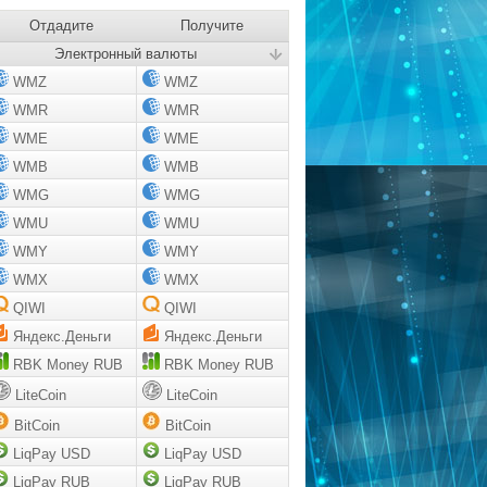
Отдадите
Получите
Электронный валюты
WMZ
WMZ
WMR
WMR
WME
WME
WMB
WMB
WMG
WMG
WMU
WMU
WMY
WMY
WMX
WMX
QIWI
QIWI
Яндекс.Деньги
Яндекс.Деньги
RBK Money RUB
RBK Money RUB
LiteCoin
LiteCoin
BitCoin
BitCoin
LiqPay USD
LiqPay USD
LiqPay RUB
LiqPay RUB