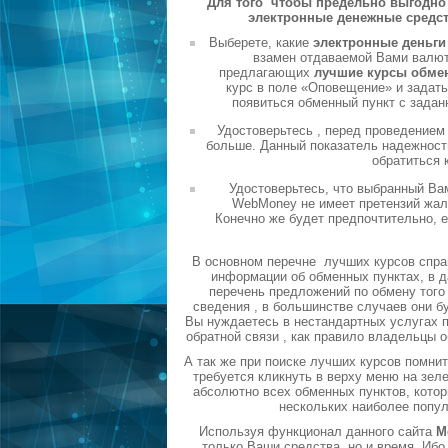
Для того чтобы предельно выгодно 
электронные денежные средст
Выберете, какие
электронные деньг
взамен отдаваемой Вами валюты
предлагающих
лучшие курсы обме
курс в поле «Оповещение» и задать
появиться обменный пункт с задан
Удостоверьтесь , перед проведением
больше. Данный показатель надежности
обратиться 
Удостоверьтесь, что выбранный Ва
WebMoney не имеет претензий жало
Конечно же будет предпочтительно, 
В основном перечне лучших курсов спра
информации об обменных пунктах, в д
перечень предложений по обмену того 
сведения , в большинстве случаев они б
Вы нуждаетесь в нестандартных услугах п
обратной связи , как правило владельцы 
А так же при поиске лучших курсов помни
требуется кликнуть в верху меню на зел
абсолютно всех обменных пунктов, котор
нескольких наиболее попу
Используя функционал данного сайта
М
только Ваши средства, но и время. Ибо