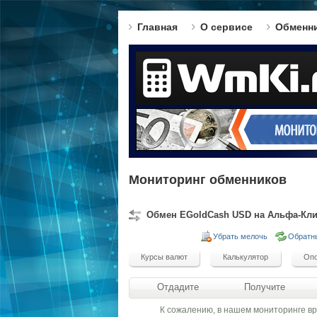
Главная
О сервисе
Обменн
Мониторинг обменников
Обмен EGoldCash USD на Альфа-Кл
Убрать мелочь
Обратн
Отдадите
Получите
К сожалению, в нашем мониторинге в