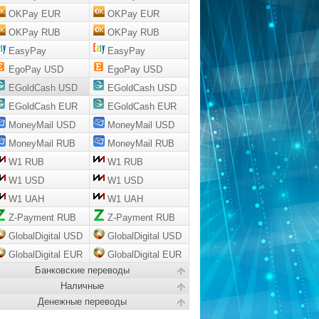
OKPay EUR
OKPay EUR
OKPay RUB
OKPay RUB
EasyPay
EasyPay
EgoPay USD
EgoPay USD
EGoldCash USD
EGoldCash USD
EGoldCash EUR
EGoldCash EUR
MoneyMail USD
MoneyMail USD
MoneyMail RUB
MoneyMail RUB
W1 RUB
W1 RUB
W1 USD
W1 USD
W1 UAH
W1 UAH
Z-Payment RUB
Z-Payment RUB
GlobalDigital USD
GlobalDigital USD
GlobalDigital EUR
GlobalDigital EUR
Банковские переводы
Наличные
Денежные переводы