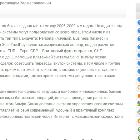
ресующем Вас направлении.
ема была создана где-то между 2006-2009-ым годом. Находится под
системы могут пользователи со всего мира, в том числе и из
ь три типа аккаунта: Personal (личный), Business (бизнес) и
 SolidTrustPay является американский доллар, но для расчетов
ты: EUR – Евро, GBP – Британский фунт стерлинга, CHF –
и и др. С помощью платежной системы SolidTrustPay можно
делок: совершить переводы внутри системы, в том числе и группе
ить прием платежей от клиентов, спокойно осуществлять сделки с
нными фондами, так как правила системы допускают такого вида
Банк является одним из ведущих и наиболее инновационных банков
се виды банковских операций, включая проведение расчетов,
Клиентам Альфа-Банка доступна система управления своими счетами
ставляет из себя современный, удобный и практичный комплекс
 электронных платежей через Интернет с максимальной скоростью и