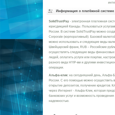
инте
Информация о платёжной системе
SolidTrustPay
- электронная платежная сист
юрисдикцией Канады. Пользоваться услугами 
России. В системе SolidTrustPay можно создат
Corporate (корпоративный). Базовой валютой
можно использовать и следующие виды валю
Швейцарский франк, RUB – Российские рубл
осуществлять следующие виды финансовых с
людей, оплатить услуги или покупки, настро
разного вида HYIP-ми и другими инвестицио
операции.
Альфа-клик
: на сегодняшний день, Альфа-
России. С его помощью можно осуществить в
открытие депозитов, получение кредитов. 
через Интернет - Альфа-Клик, которая пред
банковских услуг и возможность проведения
надежностью.