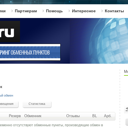
ики
Партнерам
Помощь
Интересное
Контакты
М
ик
ый обмен
Резерв
Обменник
Отзывы
BL
Арб.
ременно отсутствуют обменные пункты, производящие обмен в