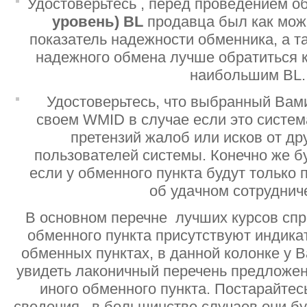
Удостоверьтесь , перед проведением о
уровень)
BL
продавца был как мо
показатель надежности обменника, а т
надежного обмена лучше обратиться 
наибольшим BL.
Удостоверьтесь, что выбранный Вам
своем WMID в случае если это систе
претензий жалоб или исков от дру
пользователей системы. Конечно же б
если у обменного пункта будут только
об удачном сотруднич
В основном перечне лучших курсов спр
обменного пункта присутствуют индик
обменных пунктах, в данной колонке у 
увидеть лаконичный перечень предложен
иного обменного пункта. Постарайтесь
сведения , в большинстве случаев они б