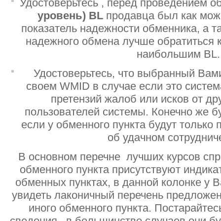
Удостоверьтесь , перед проведением о
уровень)
BL
продавца был как мо
показатель надежности обменника, а т
надежного обмена лучше обратиться 
наибольшим BL.
Удостоверьтесь, что выбранный Вам
своем WMID в случае если это систе
претензий жалоб или исков от дру
пользователей системы. Конечно же б
если у обменного пункта будут только
об удачном сотруднич
В основном перечне лучших курсов спр
обменного пункта присутствуют индик
обменных пунктах, в данной колонке у 
увидеть лаконичный перечень предложен
иного обменного пункта. Постарайтесь
сведения , в большинстве случаев они б