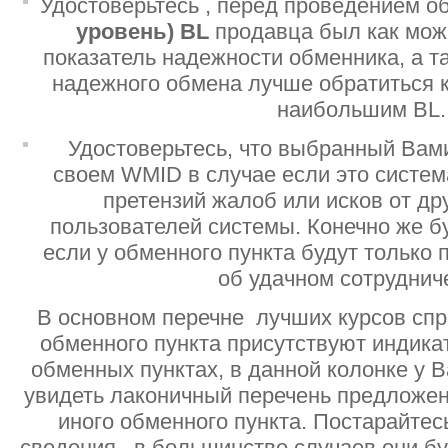
Удостоверьтесь , перед проведением о
уровень)
BL
продавца был как мо
показатель надежности обменника, а т
надежного обмена лучше обратиться 
наибольшим BL.
Удостоверьтесь, что выбранный Вам
своем WMID в случае если это систе
претензий жалоб или исков от дру
пользователей системы. Конечно же б
если у обменного пункта будут только
об удачном сотруднич
В основном перечне лучших курсов спр
обменного пункта присутствуют индик
обменных пунктах, в данной колонке у 
увидеть лаконичный перечень предложен
иного обменного пункта. Постарайтесь
сведения , в большинстве случаев они б