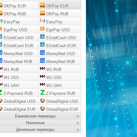
OKPay EUR
OKPay EUR
OKPay RUB
OKPay RUB
EasyPay
EasyPay
EgoPay USD
EgoPay USD
EGoldCash USD
EGoldCash USD
EGoldCash EUR
EGoldCash EUR
MoneyMail USD
MoneyMail USD
MoneyMail RUB
MoneyMail RUB
W1 RUB
W1 RUB
W1 USD
W1 USD
W1 UAH
W1 UAH
Z-Payment RUB
Z-Payment RUB
GlobalDigital USD
GlobalDigital USD
GlobalDigital EUR
GlobalDigital EUR
Банковские переводы
Наличные
Денежные переводы