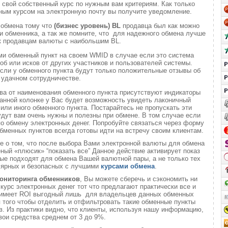
 свой собственный курс по нужным вам критериям. Как только
ным курсом на электронную почту вы получите уведомление.
 обмена тому что
(бизнес уровень)
BL
продавца был как можно
 обменника, а так же помните, что для надежного обмена лучше
к продавцам валюты с наибольшим BL.
ми обменный пункт на своем WMID в случае если это система
б или исков от других участников и пользователей системы.
если у обменного пункта будут только положительные отзывы об
удачном сотрудничестве.
ва от наименования обменного пункта присутствуют индикаторы
анной колонке у Вас будет возможность увидеть лаконичный
или иного обменного пункта. Постарайтесь не пропускать эти
удут вам очень нужны и полезны при обмене. В том случае если
о обмену электронных денег. Попробуйте связаться через форму
обменных пунктов всегда готовы идти на встречу своим клиентам.
те о том, что после выбора Вами электронной валюты для обмена
еный «плюсик» “показать все” Данное действие активирует показ
ые подходят для обмена Вашей валютной пары, а не только тех
лярных и безопасных с лучшими
курсами обмена
.
ониторинга обменников
, Вы можете сберечь и сэкономить ни
 курс электронных денег тот что предлагают практически все и
о имеет ROI выгодный лишь для владельцев данных обменных
ля того чтобы отделить и отфильтровать такие обменные пункты
. Из практики видно, что клиенты, используя нашу информацию,
вои средства среднем от 3 до 9%.