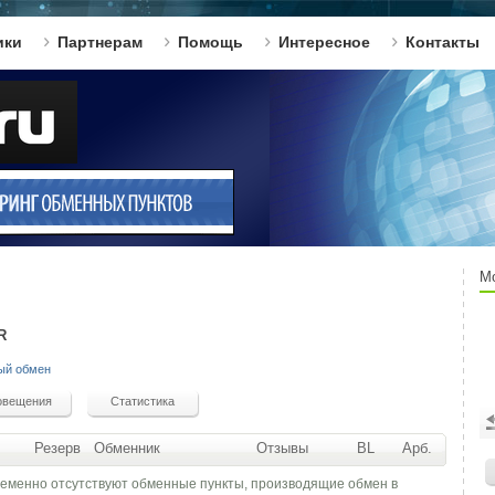
ики
Партнерам
Помощь
Интересное
Контакты
М
R
ый обмен
Резерв
Обменник
Отзывы
BL
Арб.
ременно отсутствуют обменные пункты, производящие обмен в