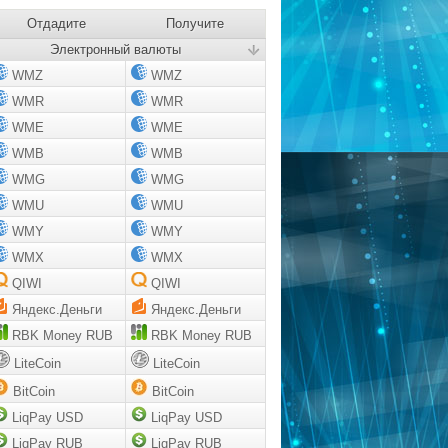
Отдадите
Получите
Электронный валюты
WMZ
WMZ
WMR
WMR
WME
WME
WMB
WMB
WMG
WMG
WMU
WMU
WMY
WMY
WMX
WMX
QIWI
QIWI
Яндекс.Деньги
Яндекс.Деньги
RBK Money RUB
RBK Money RUB
LiteCoin
LiteCoin
BitCoin
BitCoin
LiqPay USD
LiqPay USD
LiqPay RUB
LiqPay RUB