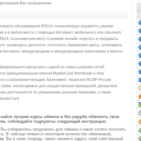
ресующем Вас направлении.
ковского обслуживания ВТБ24, позволяющая управлять своими
мя и в любом месте с помощью Интернет, мобильного или обычного
ТБ24, пользователи могут в режиме онлайн покупать и продавать
юте, размещать депозиты, пополнять банковские карты, оплачивать
п в Интернет, междугородние и международные переговоры и многое
федерального масштаба с одной из самых широких сетей
тся принципиальным членом MasterCard Worldwide и Visa
льного страхования вкладов. Банк имеет лицензии ФСФР России
 бумаг, необходимые для осуществления брокерской, дилерской,
ние деятельности по управлению ценными бумагами, а также
MasterCard.
найти лучшие курсы обмена и без ущерба обменять свои
ва, соблюдайте подпункты следующей инструкции:
и
Вы собираетесь предлагать для обмена и какие хотите получить
. В таблице появится некоторое количество обменников,
на
. Вы в свою очередь также сможете задать свой собственный