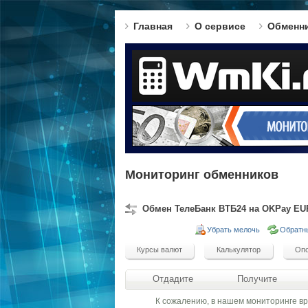
Главная
О сервисе
Обменн
Мониторинг обменников
Обмен ТелеБанк ВТБ24 на OKPay EU
Убрать мелочь
Обратн
Отдадите
Получите
К сожалению, в нашем мониторинге в