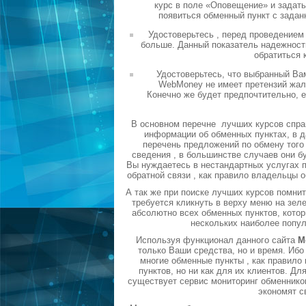
курс в поле «Оповещение» и задать
появиться обменный пункт с задан
Удостоверьтесь , перед проведением
больше. Данный показатель надежности
обратиться 
Удостоверьтесь, что выбранный Ва
WebMoney не имеет претензий жало
Конечно же будет предпочтительно, 
В основном перечне лучших курсов спра
информации об обменных пунктах, в д
перечень предложений по обмену того 
сведения , в большинстве случаев они б
Вы нуждаетесь в нестандартных услугах п
обратной связи , как правило владельцы 
А так же при поиске лучших курсов помни
требуется кликнуть в верху меню на зел
абсолютно всех обменных пунктов, котор
нескольких наиболее попу
Используя функционал данного сайта
М
только Ваши средства, но и время. Ибо
многие обменные пункты , как правил
пунктов, но ни как для их клиентов. Д
существует сервис мониторинг обменников
экономят с