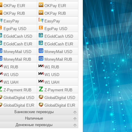
OKPay EUR
OKPay EUR
OKPay RUB
OKPay RUB
EasyPay
EasyPay
EgoPay USD
EgoPay USD
EGoldCash USD
EGoldCash USD
EGoldCash EUR
EGoldCash EUR
MoneyMail USD
MoneyMail USD
MoneyMail RUB
MoneyMail RUB
W1 RUB
W1 RUB
W1 USD
W1 USD
W1 UAH
W1 UAH
Z-Payment RUB
Z-Payment RUB
GlobalDigital USD
GlobalDigital USD
GlobalDigital EUR
GlobalDigital EUR
Банковские переводы
Наличные
Денежные переводы