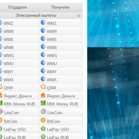
Отдадите
Получите
Электронный валюты
WMZ
WMZ
WMR
WMR
WME
WME
WMB
WMB
WMG
WMG
WMU
WMU
WMY
WMY
WMX
WMX
QIWI
QIWI
Яндекс.Деньги
Яндекс.Деньги
RBK Money RUB
RBK Money RUB
LiteCoin
LiteCoin
BitCoin
BitCoin
LiqPay USD
LiqPay USD
LiqPay RUB
LiqPay RUB