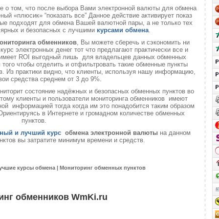
те о том, что после выбора Вами электронной валюты для обмена
еный «плюсик» “показать все” Данное действие активирует показ
ые подходят для обмена Вашей валютной пары, а не только тех
лярных и безопасных с лучшими
курсами обмена
.
ониторинга обменников
, Вы можете сберечь и сэкономить ни
 курс электронных денег тот что предлагают практически все и
о имеет ROI выгодный лишь для владельцев данных обменных
ля того чтобы отделить и отфильтровать такие обменные пункты
. Из практики видно, что клиенты, используя нашу информацию,
вои средства среднем от 3 до 9%.
ниторит состояние надёжных и безопасных обменных пунктов во
 этому клиенты и пользователи мониторинга обменников имеют
ой информацией тогда когда им это понадобится таким образом
 Ориентируясь в Интернете и громадном количестве обменных
пунктов.
ный и лучший курс
обмена электронной валюты
на данном
нктов вы затратите минимум времени и средств.
учшие курсы обмена | Мониторинг обменных пунктов
инг обменников WmKi.ru