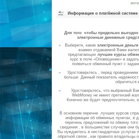
инте
Информация о платёжной системе
Для того чтобы предельно выгодно 
электронные денежные средст
Выберете, какие
электронные деньг
взамен отдаваемой Вами валюты
предлагающих
лучшие курсы обме
курс в поле «Оповещение» и задать
появиться обменный пункт с задан
Удостоверьтесь , перед проведением
больше. Данный показатель надежности
обратиться 
Удостоверьтесь, что выбранный Ва
WebMoney не имеет претензий жало
Конечно же будет предпочтительно, 
В основном перечне лучших курсов спра
информации об обменных пунктах, в д
перечень предложений по обмену того 
сведения , в большинстве случаев они б
Вы нуждаетесь в нестандартных услугах п
обратной связи , как правило владельцы 