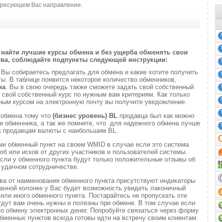
ресующем Вас направлении.
найти лучшие курсы обмена и без ущерба обменять свои
ва, соблюдайте подпункты следующей инструкции:
и
Вы собираетесь предлагать для обмена и какие хотите получить
. В таблице появится некоторое количество обменников,
на
. Вы в свою очередь также сможете задать свой собственный
 свой собственный курс по нужным вам критериям. Как только
ным курсом на электронную почту вы получите уведомление.
 обмена тому что
(бизнес уровень)
BL
продавца был как можно
 обменника, а так же помните, что для надежного обмена лучше
к продавцам валюты с наибольшим BL.
ми обменный пункт на своем WMID в случае если это система
б или исков от других участников и пользователей системы.
если у обменного пункта будут только положительные отзывы об
удачном сотрудничестве.
ва от наименования обменного пункта присутствуют индикаторы
анной колонке у Вас будет возможность увидеть лаконичный
или иного обменного пункта. Постарайтесь не пропускать эти
удут вам очень нужны и полезны при обмене. В том случае если
о обмену электронных денег. Попробуйте связаться через форму
обменных пунктов всегда готовы идти на встречу своим клиентам.