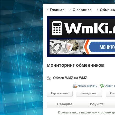
Главная
О сервисе
Обменн
Мониторинг обменников
Обмен WMZ на WMZ
Убрать мелочь
Обратн
Отдадите
Получите
К сожалению, в нашем мониторинге в