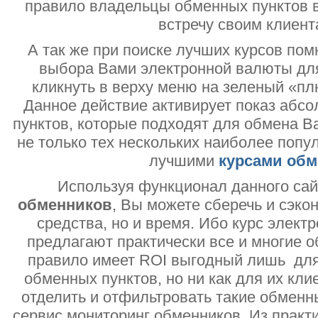
правило владельцы обменных пунктов в
встречу своим клиент
А так же при поиске лучших курсов помн
выбора Вами электронной валюты дл
кликнуть в верху меню на зеленый «пл
Данное действие активирует показ абс
пунктов, которые подходят для обмена В
не только тех нескольких наиболее попу
лучшими
курсами обм
Используя функционал данного са
обменников
, Вы можете сберечь и сэко
средства, но и время. Ибо курс электр
предлагают практически все и многие о
правило имеет ROI выгодный лишь дл
обменных пунктов, но ни как для их кли
отделить и отфильтровать такие обменн
сервис мониторинг обменников. Из практи