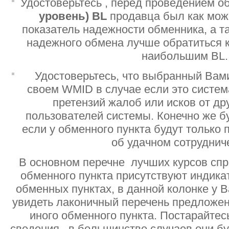
Удостоверьтесь , перед проведением о
уровень)
BL
продавца был как мо
показатель надежности обменника, а т
надежного обмена лучше обратиться 
наибольшим BL.
Удостоверьтесь, что выбранный Вам
своем WMID в случае если это систе
претензий жалоб или исков от дру
пользователей системы. Конечно же б
если у обменного пункта будут только
об удачном сотруднич
В основном перечне лучших курсов спр
обменного пункта присутствуют индик
обменных пунктах, в данной колонке у 
увидеть лаконичный перечень предложен
иного обменного пункта. Постарайтесь
сведения , в большинстве случаев они б