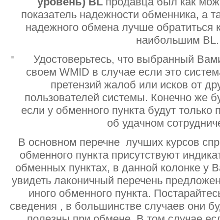
уровень)
BL
продавца был как мо
показатель надежности обменника, а т
надежного обмена лучше обратиться 
наибольшим BL.
Удостоверьтесь, что выбранный Вам
своем WMID в случае если это систе
претензий жалоб или исков от дру
пользователей системы. Конечно же б
если у обменного пункта будут только
об удачном сотруднич
В основном перечне лучших курсов спр
обменного пункта присутствуют индик
обменных пунктах, в данной колонке у 
увидеть лаконичный перечень предложен
иного обменного пункта. Постарайтесь
сведения , в большинстве случаев они б
полезны при обмене. В том случае ес