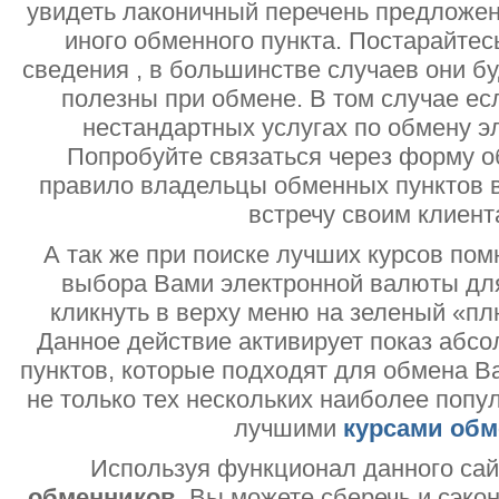
увидеть лаконичный перечень предложен
иного обменного пункта. Постарайтесь
сведения , в большинстве случаев они б
полезны при обмене. В том случае ес
нестандартных услугах по обмену э
Попробуйте связаться через форму об
правило владельцы обменных пунктов в
встречу своим клиент
А так же при поиске лучших курсов помн
выбора Вами электронной валюты дл
кликнуть в верху меню на зеленый «пл
Данное действие активирует показ абс
пунктов, которые подходят для обмена В
не только тех нескольких наиболее попу
лучшими
курсами обм
Используя функционал данного са
обменников
, Вы можете сберечь и сэко