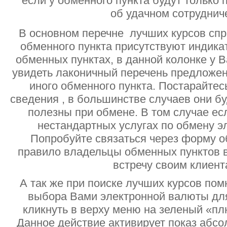
если у обменного пункта будут только
об удачном сотруднич
В основном перечне лучших курсов спр
обменного пункта присутствуют индик
обменных пунктах, в данной колонке у 
увидеть лаконичный перечень предложен
иного обменного пункта. Постарайтесь
сведения , в большинстве случаев они б
полезны при обмене. В том случае ес
нестандартных услугах по обмену э
Попробуйте связаться через форму об
правило владельцы обменных пунктов в
встречу своим клиент
А так же при поиске лучших курсов помн
выбора Вами электронной валюты дл
кликнуть в верху меню на зеленый «пл
Данное действие активирует показ абс