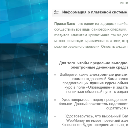
инте
Информация о платёжной системе
ПриватБанк
- это одним из ведущих и наиб
осуществить все виды банковских операций,
кредитов. Клиентам ПриватБанка, так же до
можно производить различные платежи, отк
режиме реального времени. Открыть аккаунт
Для того чтобы предельно выгодно 
электронные денежные средст
Выберете, какие
электронные деньг
взамен отдаваемой Вами валюты
предлагающих
лучшие курсы обме
курс в поле «Оповещение» и задать
появиться обменный пункт с задан
Удостоверьтесь , перед проведением
больше. Данный показатель надежности
обратиться 
Удостоверьтесь, что выбранный Ва
WebMoney не имеет претензий жало
Конечно же будет предпочтительно, 