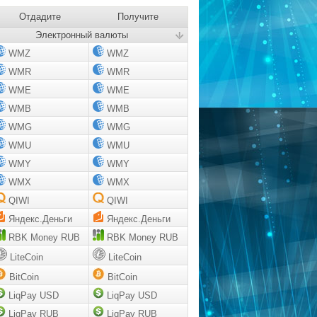
Отдадите
Получите
Электронный валюты
WMZ
WMZ
WMR
WMR
WME
WME
WMB
WMB
WMG
WMG
WMU
WMU
WMY
WMY
WMX
WMX
QIWI
QIWI
Яндекс.Деньги
Яндекс.Деньги
RBK Money RUB
RBK Money RUB
LiteCoin
LiteCoin
BitCoin
BitCoin
LiqPay USD
LiqPay USD
LiqPay RUB
LiqPay RUB