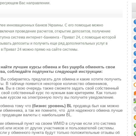
ресующем Вас направлении.
олее инновационных банков Украины. С его помощью можно
 включая проведение расчетов, открытие депозитов, получение
ступна система интернет-банкинга - Приват 24, c помощью которой
рывать депозиты и получить еще ряд дополнительных услуг в
 в Приват 24 можно прямо на сайте системы.
найти лучшие курсы обмена и без ущерба обменять свои
ва, соблюдайте подпункты следующей инструкции:
и
Вы собираетесь предлагать для обмена и какие хотите получить
. В таблице появится некоторое количество обменников,
на
. Вы в свою очередь также сможете задать свой собственный
 свой собственный курс по нужным вам критериям. Как только
ным курсом на электронную почту вы получите уведомление.
 обмена тому что
(бизнес уровень)
BL
продавца был как можно
 обменника, а так же помните, что для надежного обмена лучше
к продавцам валюты с наибольшим BL.
ми обменный пункт на своем WMID в случае если это система
б или исков от других участников и пользователей системы.
если у обменного пункта будут только положительные отзывы об