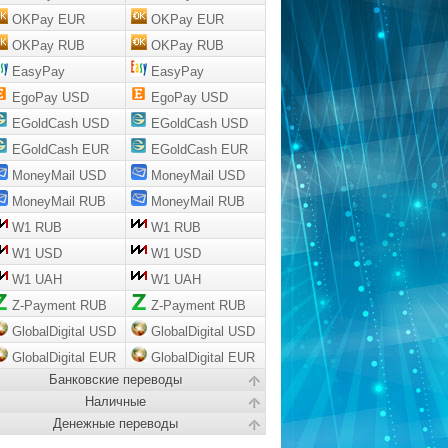
OKPay EUR
OKPay EUR
OKPay RUB
OKPay RUB
EasyPay
EasyPay
EgoPay USD
EgoPay USD
EGoldCash USD
EGoldCash USD
EGoldCash EUR
EGoldCash EUR
MoneyMail USD
MoneyMail USD
MoneyMail RUB
MoneyMail RUB
W1 RUB
W1 RUB
W1 USD
W1 USD
W1 UAH
W1 UAH
Z-Payment RUB
Z-Payment RUB
GlobalDigital USD
GlobalDigital USD
GlobalDigital EUR
GlobalDigital EUR
Банковские переводы
Наличные
Денежные переводы