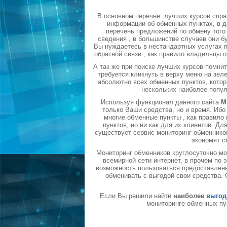
В основном перечне лучших курсов спра
информации об обменных пунктах, в д
перечень предложений по обмену того 
сведения , в большинстве случаев они б
Вы нуждаетесь в нестандартных услугах п
обратной связи , как правило владельцы 
А так же при поиске лучших курсов помни
требуется кликнуть в верху меню на зел
абсолютно всех обменных пунктов, котор
нескольких наиболее попу
Используя функционал данного сайта
М
только Ваши средства, но и время. Ибо
многие обменные пункты , как правил
пунктов, но ни как для их клиентов. Д
существует сервис мониторинг обменников
экономят с
Мониторинг обменников круглосуточно мо
всемирной сети интернет, в прочем по
возможность пользоваться предоставленн
обменивать с выгодой свои средства.
Если Вы решили найти
наиболее
выгод
мониторинге обменных пу