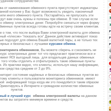
удачном сотрудничестве.
ва от наименования обменного пункта присутствуют индикаторы
анной колонке у Вас будет возможность увидеть лаконичный
или иного обменного пункта. Постарайтесь не пропускать эти
удут вам очень нужны и полезны при обмене. В том случае если
о обмену электронных денег. Попробуйте связаться через форму
обменных пунктов всегда готовы идти на встречу своим клиентам.
те о том, что после выбора Вами электронной валюты для обмена
еный «плюсик» “показать все” Данное действие активирует показ
ые подходят для обмена Вашей валютной пары, а не только тех
лярных и безопасных с лучшими
курсами обмена
.
ониторинга обменников
, Вы можете сберечь и сэкономить ни
 курс электронных денег тот что предлагают практически все и
о имеет ROI выгодный лишь для владельцев данных обменных
ля того чтобы отделить и отфильтровать такие обменные пункты
. Из практики видно, что клиенты, используя нашу информацию,
вои средства среднем от 3 до 9%.
ниторит состояние надёжных и безопасных обменных пунктов во
 этому клиенты и пользователи мониторинга обменников имеют
ой информацией тогда когда им это понадобится таким образом
 Ориентируясь в Интернете и громадном количестве обменных
пунктов.
ный и лучший курс
обмена электронной валюты
на данном
нктов вы затратите минимум времени и средств.